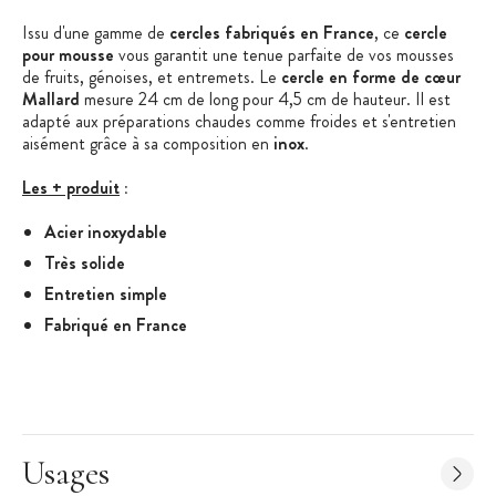
Issu d'une gamme de
cercles fabriqués en France
, ce
cercle
pour mousse
vous garantit une tenue parfaite de vos mousses
de fruits, génoises, et entremets. Le
cercle en forme de cœur
Mallard
mesure 24 cm de long pour 4,5 cm de hauteur. Il est
adapté aux préparations chaudes comme froides et s'entretien
aisément grâce à sa composition en
inox
.
Les + produit
:
Acier inoxydable
Très solide
Entretien simple
Fabriqué en France
Caractéristiques du Cercle à mousse
:
Cercle à mousse
Matière : acier inoxydable
Usages
Forme : cœur