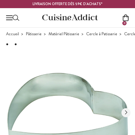
Contenu principal
LIVRAISON OFFERTE DÈS 59€ D'ACHATS*
0
Accueil
Pâtisserie
Matériel Pâtisserie
Cercle à Patisserie
Cercl