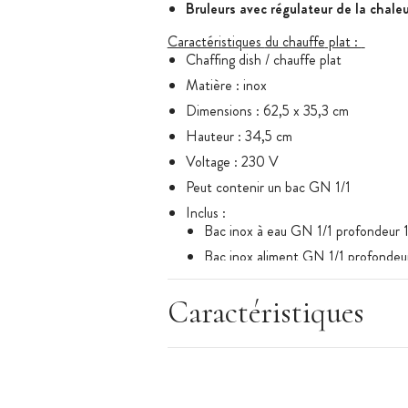
Bruleurs avec régulateur de la chale
Caractéristiques
du chauffe
plat :
Chaffing
dish
/ chauffe plat
Matière : inox
Dimensions : 62,5 x 35,3 cm
Hauteur : 34,5 cm
Voltage :
230 V
Peut contenir un bac GN 1/1
Inclus :
Bac inox à eau GN 1/1 profondeur 
Bac inox aliment GN 1/1 profondeu
Couvercle amovible
Caractéristiques
Bruleur à alcool
Cadre support en inox avec 2 poig
Marque : Zodiac
CuisineAddict n'assure pas l'installatio
si nécessaire.