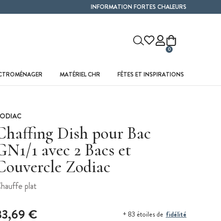
INFORMATION FORTES CHALEURS
0
ECTROMÉNAGER
MATÉRIEL CHR
FÊTES ET INSPIRATIONS
ODIAC
Chaffing Dish pour Bac
GN1/1 avec 2 Bacs et
Couvercle Zodiac
hauffe plat
83,69 €
fidélité
+ 83 étoiles de