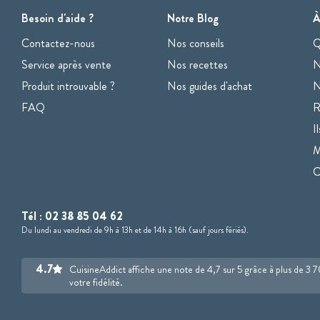
Besoin d'aide ?
Notre Blog
À
Contactez-nous
Nos conseils
Q
Service après vente
Nos recettes
N
Produit introuvable ?
Nos guides d'achat
N
FAQ
R
I
M
Tél :
02 38 85 04 62
Du lundi au vendredi de 9h à 13h et de 14h à 16h (sauf jours fériés).
4.7
CuisineAddict affiche une note de 4,7 sur 5 grâce à plus de 3 
votre fidélité.