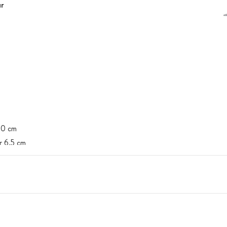
ur
10 cm
r 6,5 cm
nées
n. Le client devra faire appel à un professionnel