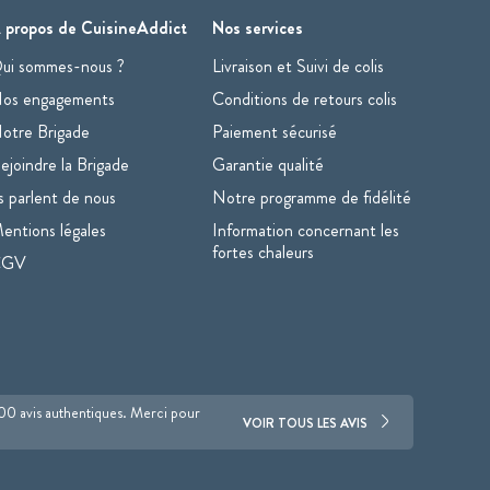
 propos de CuisineAddict
Nos services
ui sommes-nous ?
Livraison et Suivi de colis
os engagements
Conditions de retours colis
otre Brigade
Paiement sécurisé
ejoindre la Brigade
Garantie qualité
ls parlent de nous
Notre programme de fidélité
entions légales
Information concernant les
fortes chaleurs
CGV
700 avis authentiques. Merci pour
VOIR TOUS LES AVIS