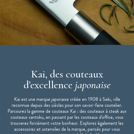
Finition de la lame : Microdentée
Epaisseur de la lame : 0,3 cm
Longueur des poignées : 9,3 cm
Ciseaux démontables
Gamme : Select 100
Marque : Kai
Kai, des couteaux
d'excellence
japonaise
Kai est une marque japonaise créée en 1908 à Seki, ville
reconnue depuis des siècles pour son savoir-faire coutelier.
Parcourez la gamme de couteaux Kai : des couteaux à steak aux
couteaux santoku, en passant par les couteaux d'office, vous
trouverez forcément votre bonheur. Explorez également les
accessoires et ustensiles de la marque, pensés pour vous