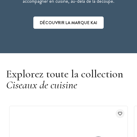
accompagner en cuisine, au-delà de la découpe.
DÉCOUVRIR LA MARQUE KAI
Découvrir la marque Kai
Explorez toute la collection
Ciseaux de cuisine