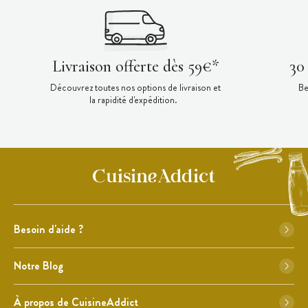
Livraison offerte dès 59€*
30
Découvrez toutes nos options de livraison et
Be
la rapidité d'expédition.
Besoin d'aide ?
Notre Blog
À propos de CuisineAddict