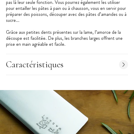
pas là leur seule fonction. Vous pourrez également les utiliser
pour entailler les pâtes à pain ou à chausson, vous en servir pour
préparer des poissons, découper avec des pâtes d’amandes ou à
sucre...
Grâce aux petites dents présentes sur la lame, l’amorce de la
découpe est facilitée. De plus, les branches larges offrent une
prise en main agréable et facile.
Et pour entretenir avec soin ces
ciseaux de cuisine
, ces
derniers sont démontables. Vous pourrez ainsi les nettoyer en
Caractéristiques
toute facilité après utilisation.
Les + produit :
Lames microdentées en inox
Lames démontables
Branches larges pour prise en main facile
Caractéristiques des Ciseaux de Cuisine :
Ciseaux de cuisine
Lame Inox