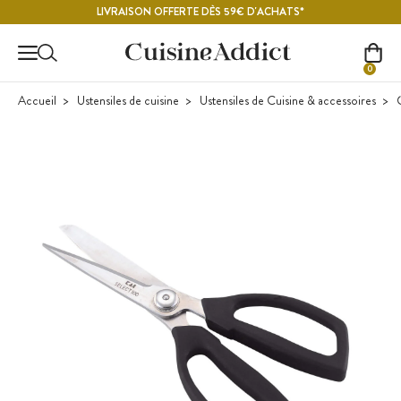
Contenu principal
LIVRAISON OFFERTE DÈS 59€ D'ACHATS*
0
Accueil
Ustensiles de cuisine
Ustensiles de Cuisine & accessoires