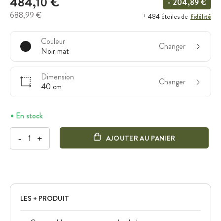
484,10 €
- 204,89 €
688,99 €
fidélité
+ 484 étoiles de
Couleur
Changer
Noir mat
Dimension
Changer
40 cm
En stock
-
+
AJOUTER AU PANIER
LES + PRODUIT