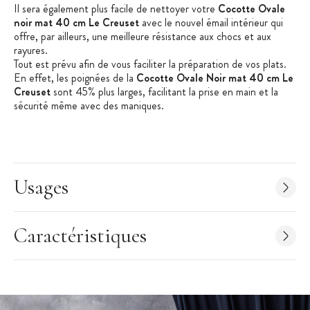
Il sera également plus facile de nettoyer votre
Cocotte Ovale
noir mat 40 cm Le Creuset
avec le nouvel émail intérieur qui
offre, par ailleurs, une meilleure résistance aux chocs et aux
rayures.
Tout est prévu afin de vous faciliter la préparation de vos plats.
En effet, les poignées de la
Cocotte Ovale Noir mat 40 cm Le
Creuset
sont 45% plus larges, facilitant la prise en main et la
sécurité même avec des maniques.
Un bon moyen de cuisiner vos plats préférés pour vos proches
avec une cocotte en fonte de qualité supérieure.
Choisissez la couleur de
Cocotte Le Creuset Signature
qui vous
correspond et qui sublimera aussi bien votre cuisine que votre
Usages
table.
Caractéristiques Cocotte Ovale Le Creuset Noir mat 40 cm
:
Caractéristiques
Couleur : Noir mat
Diamètre : 40 cm
Capacité : 13,9 L