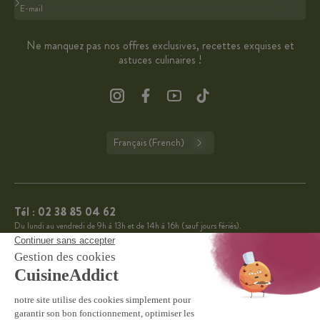
Format : adresse@email.com
Ne manquez pas nos offres exclusives, recettes exquises et
astuces culinaires !
Français (French)
Tél :
02 38 85 04 62
Du lundi au vendredi de 9h à 13h et de 14h à 16h (sauf jours fériés).
CuisineAddict affiche une note de 4,7 sur 5 grâce à plus
4.7
de 3 700 avis authentiques. Merci pour votre fidélité.
VOIR TOUS LES AVIS