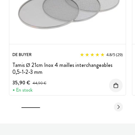
DE BUYER
4.8
/
5
(29)
Tamis Ø 21cm Inox 4 mailles interchangeables
0,5-1-2-3 mm
35,90 €
Prix avant réduction :
44,90 €
En stock