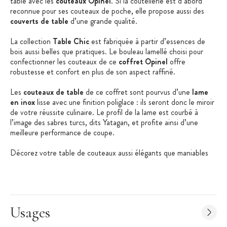
table avec les
couteaux Opinel
. Si la coutellerie est d’abord
reconnue pour ses couteaux de poche, elle propose aussi des
couverts de table
d’une grande qualité.
La collection
Table Chic
est fabriquée à partir d’essences de
bois aussi belles que pratiques. Le bouleau lamellé choisi pour
confectionner les couteaux de ce
coffret Opinel
offre
robustesse et confort en plus de son aspect raffiné.
Les
couteaux de table
de ce coffret sont pourvus d’une
lame
en inox
lisse avec une finition poliglace : ils seront donc le miroir
de votre réussite culinaire. Le profil de la lame est courbé à
l’image des sabres turcs, dits Yatagan, et profite ainsi d’une
meilleure performance de coupe.
Décorez votre table de couteaux aussi élégants que maniables
avec le
coffret Table Chic Opinel
. La longévité de ces
couteaux de table
d’exception vous accompagnera au jour le
jour durant de nombreuses années.
Les + produit
:
Usages
Manche ergonomique