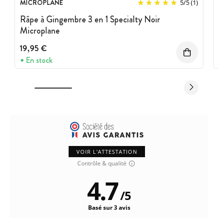
MICROPLANE
5
/
5
(1)
Râpe à Gingembre 3 en 1 Specialty Noir
Microplane
19,95 €
En stock
VOIR L'ATTESTATION
Contrôle & qualité
4.7
/
5
Basé sur 3 avis