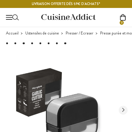
Contenu principal
LIVRAISON OFFERTE DÈS 59€ D'ACHATS*
0
Accueil
Ustensiles de cuisine
Presser / Ecraser
Presse purée et mo