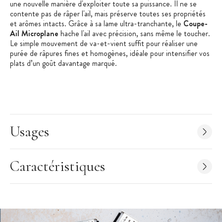
une nouvelle manière d'exploiter toute sa puissance. Il ne se
contente pas de râper l'ail, mais préserve toutes ses propriétés
et arômes intacts. Grâce à sa lame ultra-tranchante, le
Coupe-
Ail Microplane
hache l'ail avec précision, sans même le toucher.
Le simple mouvement de va-et-vient suffit pour réaliser une
purée de râpures fines et homogènes, idéale pour intensifier vos
plats d’un goût davantage marqué.
D’une élégance certaine, il s’intègrera parfaitement à toutes les
cuisines, offrant une performance exceptionnelle et un design
sophistiqué. Le
presse-ail inox Microplane
sera l'outil idéal pour
impressionner vos convives. Imaginez un beurre à l’ail,
parfaitement relevé, accompagné de tartines dorées,
Usages
d’escargots ou de fruits de mer, pour des saveurs irrésistibles !
Nb : Pour un résultat optimal, nous vous recommandons
d’ajouter jusqu’à 2 à 3 gousses d’ail à la fois. À l’aide d’un petit
Caractéristiques
grattoir fourni avec le
presse-ail professionnel,
vous pourrez
récupérer chaque petit morceau d'ail râpé, pour sublimer vos
recettes.
Les + produit :