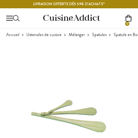
Contenu principal
LIVRAISON OFFERTE DÈS 59€ D'ACHATS*
0
Accueil
Ustensiles de cuisine
Mélanger
Spatules
Spatule en Bo