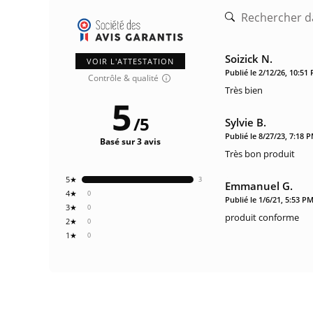
Soizick N.
VOIR L'ATTESTATION
Publié le 2/12/26, 10:51
Contrôle & qualité
Très bien
5
/
5
Sylvie B.
Publié le 8/27/23, 7:18 
Basé sur 3 avis
Très bon produit
5★
3
Emmanuel G.
4★
0
Publié le 1/6/21, 5:53 P
3★
0
produit conforme
2★
0
1★
0