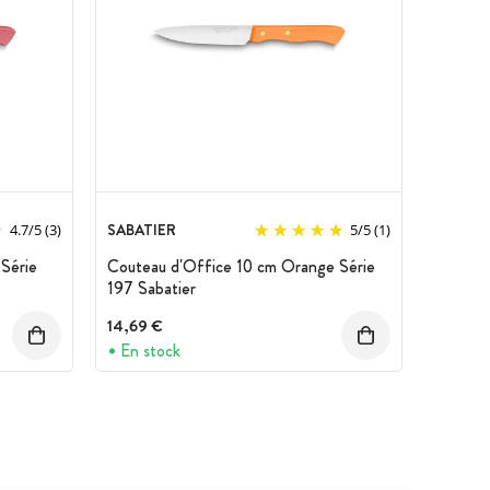
SABATIER
4.7
/
5
(3)
5
/
5
(1)
Série
Couteau d'Office 10 cm Orange Série
197 Sabatier
14,69 €
En stock