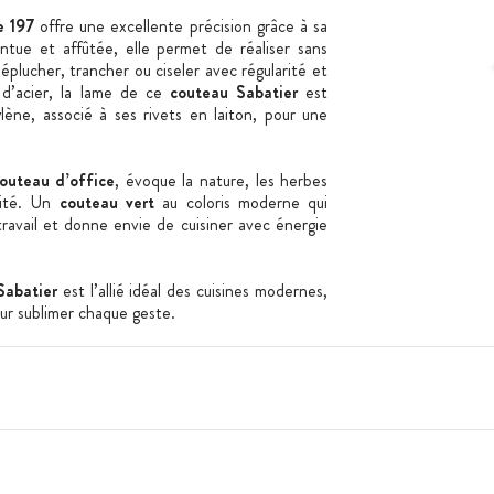
e 197
offre une excellente précision grâce à sa
intue et affûtée, elle permet de réaliser sans
éplucher, trancher ou ciseler avec régularité et
 d’acier, la lame de ce
couteau Sabatier
est
ne, associé à ses rivets en laiton, pour une
outeau d’office
, évoque la nature, les herbes
alité. Un
couteau vert
au coloris moderne qui
avail et donne envie de cuisiner avec énergie
Sabatier
est l’allié idéal des cuisines modernes,
our sublimer chaque geste.