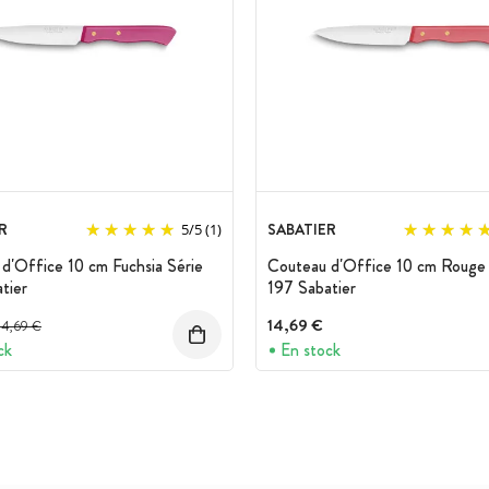
R
SABATIER
5
/
5
(1)
d'Office 10 cm Fuchsia Série
Couteau d'Office 10 cm Rouge 
tier
197 Sabatier
Prix avant réduction :
14,69 €
14,69 €
ck
En stock