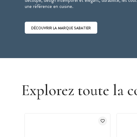
découpe, design intemporel et élégant, durabilité, les cou
une référence en cuisine.
DÉCOUVRIR LA MARQUE SABATIER
Découvrir la marque Sabatier
Explorez toute la c