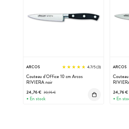
ARCOS
ARCOS
4.7
/
5
(3)
Couteau d'Office 10 cm Arcos
Couteau 
RIVIERA noir
RIVIERA
24,76 €
Prix avant réduction :
24,76 €
30,95 €
En stock
En sto