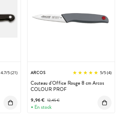
ARCOS
4.7
/
5
(21)
5
/
5
(4)
Couteau d'Office Rouge 8 cm Arcos
COLOUR PROF
9,96 €
Prix avant réduction :
12,45 €
En stock