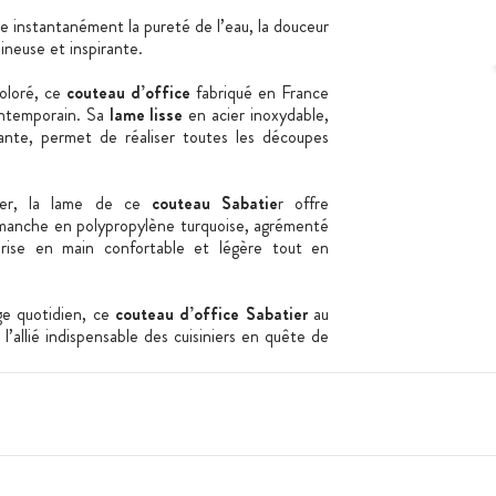
 instantanément la pureté de l’eau, la douceur
ineuse et inspirante.
oloré, ce
couteau d’office
fabriqué en France
contemporain. Sa
lame lisse
en acier inoxydable,
hante, permet de réaliser toutes les découpes
ier, la lame de ce
couteau Sabatie
r offre
n manche en polypropylène turquoise, agrémenté
prise en main confortable et légère tout en
ge quotidien, ce
couteau d’office Sabatier
au
l’allié indispensable des cuisiniers en quête de
e.