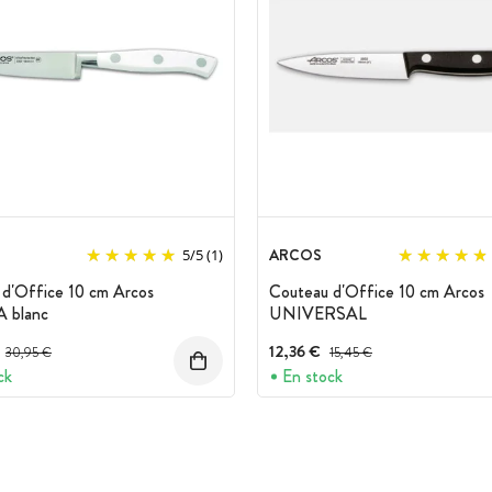
ARCOS
5
/
5
(1)
d'Office 10 cm Arcos
Couteau d'Office 10 cm Arcos
 blanc
UNIVERSAL
Prix avant réduction :
12,36 €
Prix avant réduction :
30,95 €
15,45 €
ck
En stock