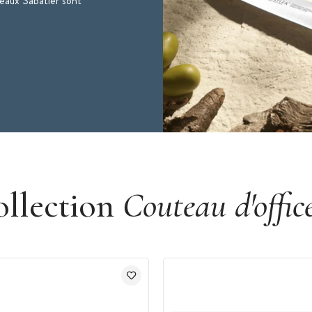
teaux Sabatier sont
ollection
Couteau d'offic