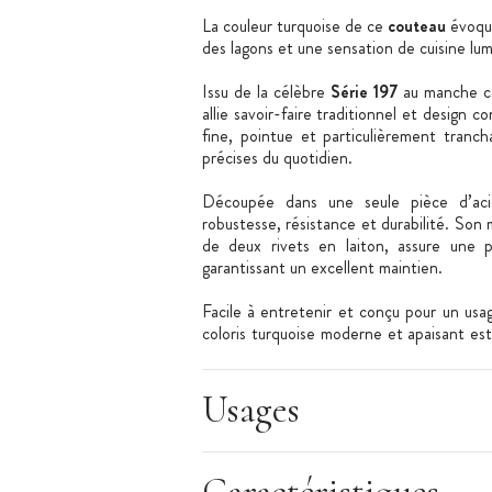
La couleur turquoise de ce
couteau
évoque
des lagons et une sensation de cuisine lum
Issu de la célèbre
Série 197
au manche c
allie savoir-faire traditionnel et design 
fine, pointue et particulièrement tranc
précises du quotidien.
Découpée dans une seule pièce d’ac
robustesse, résistance et durabilité. So
de deux rivets en laiton, assure une 
garantissant un excellent maintien.
Facile à entretenir et conçu pour un usa
coloris turquoise moderne et apaisant est 
précision, de qualité et d’élégance coloré
Usages