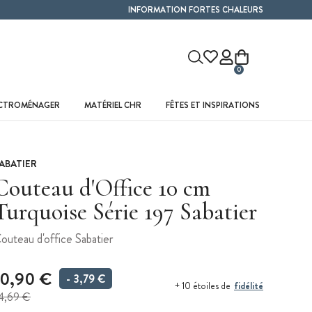
INFORMATION FORTES CHALEURS
0
ECTROMÉNAGER
MATÉRIEL CHR
FÊTES ET INSPIRATIONS
ABATIER
Couteau d'Office 10 cm
Turquoise Série 197 Sabatier
outeau d'office Sabatier
10,90 €
- 3,79 €
fidélité
+ 10 étoiles de
4,69 €