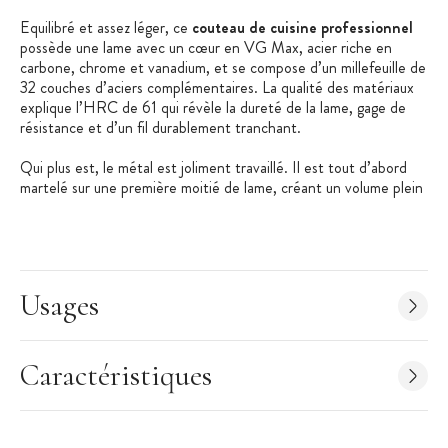
Equilibré et assez léger, ce
couteau de cuisine professionnel
possède une lame avec un cœur en VG Max, acier riche en
carbone, chrome et vanadium, et se compose d’un millefeuille de
32 couches d’aciers complémentaires. La qualité des matériaux
explique l’HRC de 61 qui révèle la dureté de la lame, gage de
résistance et d’un fil durablement tranchant.
Qui plus est, le métal est joliment travaillé. Il est tout d’abord
martelé sur une première moitié de lame, créant un volume plein
de caractère et utile durant la découpe. En effet ce procédé
japonais du Tsuchime vise à créer comme de minuscules cavités
d’air durant la découpe, empêchant l’aliment d’adhérer, même
une fois coupé finement.
Usages
Pour révéler les madrures de la lame damas, cette dernière est
dépolie sur le dernier quart de sa surface. Enfin, la lame de ce
couteau de Chef professionnel
se termine par un fil tranchant,
aiguisé selon un angle fin de 15°.
Caractéristiques
Les professionnels et les particuliers apprécieront également
l’ergonomie du manche de ce
couteau de cuisine
, qui présente
une forme caractéristique de la
coutellerie japonaise
. Une strie