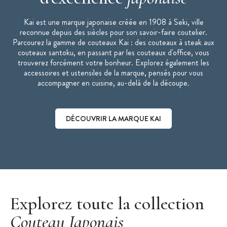
Acier VG MAX de 61 HRC
Kai est une marque japonaise créée en 1908 à Seki, ville
Caractéristiques du Couteau de Cuisine
:
reconnue depuis des siècles pour son savoir-faire coutelier.
Couteau Japonais
Parcourez la gamme de couteaux Kai : des couteaux à steak aux
Couteau de Chef
couteaux santoku, en passant par les couteaux d'office, vous
Lame : 20 cm
trouverez forcément votre bonheur. Explorez également les
accessoires et ustensiles de la marque, pensés pour vous
Lame Acier Damas VG Max 32 couches
accompagner en cuisine, au-delà de la découpe.
Dureté HRC : 61
Lame : symétrique
Poignée : 12 cm
DÉCOUVRIR LA MARQUE KAI
Manche en bois Pakka Brun Moyen
Finition de la lame : martelée (Tsuchime) et damassée dépoli
Surface martelée à la main
Découvrir la marque Kai
Poids : 150g
Lave vaisselle : non
Explorez toute la collection
Gamme : Shun Premier Tim Mälzer
Couteau Japonais
Fabriqué au Japon