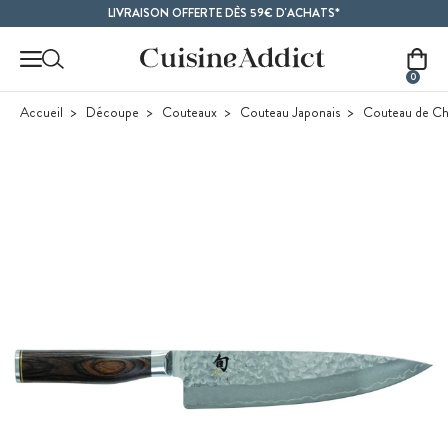
Contenu principal
LIVRAISON OFFERTE DÈS 59€ D'ACHATS*
0
Accueil
Découpe
Couteaux
Couteau Japonais
Couteau de Che