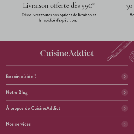
Livraison offerte dès 59€*
30
Découvrez toutes nos options de livraison et
Be
la rapidité d'expédition.
Besoin d'aide ?
Notre Blog
À propos de CuisineAddict
Nos services