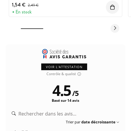
1,54 €
Prix avant réduction :
2,49 €
En stock
VOIR L'ATTESTATION
Contrôle & qualité
4.5
/
5
Basé sur 14 avis
Trier par
date décroissante