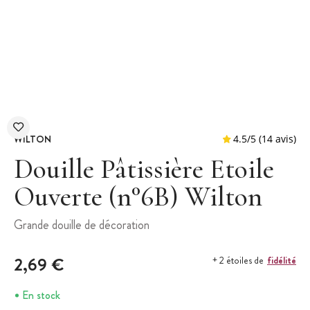
WILTON
Douille Pâtissière Etoile
Ouverte (n°6B) Wilton
4.5
/
5
(
Grande douille de décoration
2,69 €
fidélité
+ 2 étoiles de
En stock