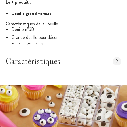
Le + produit
:
Douille grand format
Caractéristiques de la Douille
:
Douille n°6B
Grande douille pour décor
Douille effet étoile ouverte
Ne pas laver au lave-vaisselle
Caractéristiques
Compatible avec la grande vis à douille Wilton
Marque : Wilton