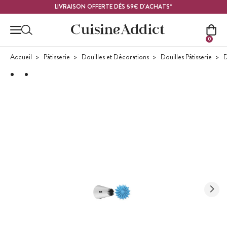
Contenu principal
LIVRAISON OFFERTE DÈS 59€ D'ACHATS*
0
Accueil
Pâtisserie
Douilles et Décorations
Douilles Pâtisserie
D