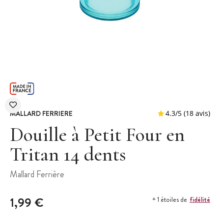
MALLARD FERRIERE
Douille à Petit Four en
Tritan 14 dents
4.3
/
5
(
Mallard Ferrière
1,99 €
fidélité
+ 1 étoiles de