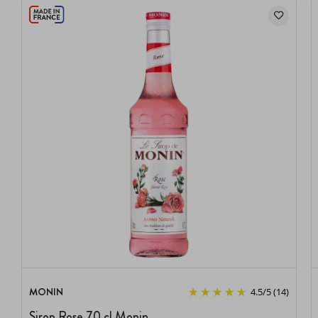
MONIN
4.5
/
5
(14)
Sirop Rose 70 cl Monin