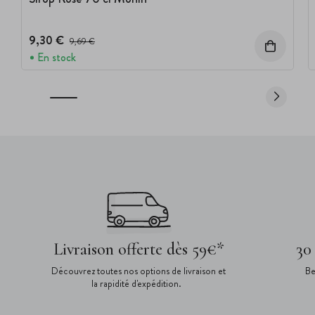
9,30 €
Prix avant réduction :
9,69 €
En stock
Livraison offerte dès 59€*
30
Découvrez toutes nos options de livraison et
Be
la rapidité d'expédition.