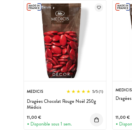
Couleur : Bleu Turquoise
Dragées au chocolat noir 70% de cac
Marque : Médicis
MEDICIS
MEDICIS
5
/
5
(1)
Dragées 
Dragées Chocolat Rouge Noël 250g
Médicis
11,00 €
11,00 €
Disponible sous 1 sem.
Dispon