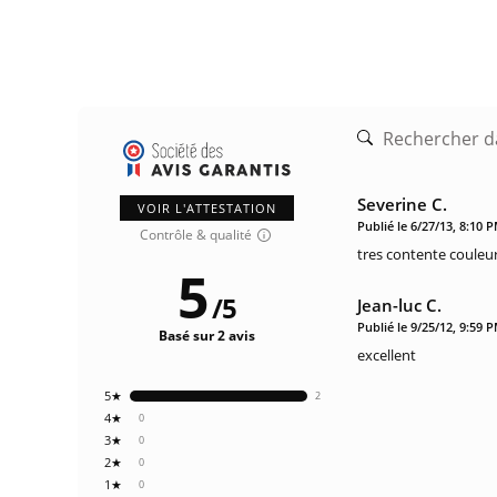
Severine C.
VOIR L'ATTESTATION
Publié le 6/27/13, 8:10 
Contrôle & qualité
tres contente couleur
5
/
5
Jean-luc C.
Publié le 9/25/12, 9:59 
Basé sur 2 avis
excellent
5★
2
4★
0
3★
0
2★
0
1★
0