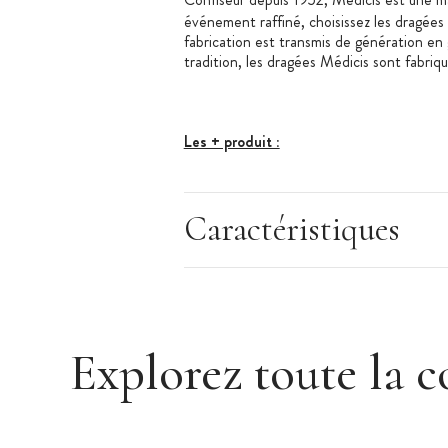
événement raffiné, choisissez les dragées 
fabrication est transmis de génération en
tradition, les dragées Médicis sont fabriq
Les + produit :
Parfait pour un mariage, une commu
Couleur originale
Caractéristiques
Dragées au chocolat
Caractéristiques des Dragées Chocolat :
Dragées Chocolat forme amande Bleu 
Conditionnement : sachet
Poids : 250 g
Explorez toute la c
Nombre de dragées : environ 80
Forme : Amande
Goût : Chocolat noir