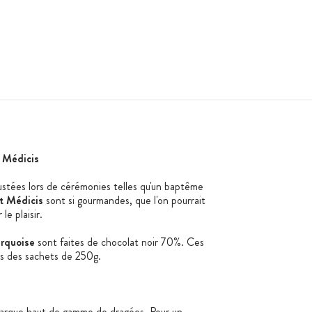
 Médicis
stées lors de cérémonies telles qu'un baptême
t Médicis
sont si gourmandes, que l'on pourrait
e plaisir.
urquoise
sont faites de chocolat noir 70%. Ces
s des sachets de 250g.
marque haut de gamme de dragées. Pour un