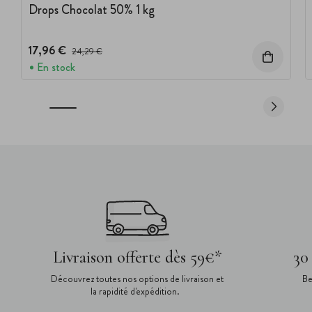
Drops Chocolat 50% 1 kg
17,96 €
Prix avant réduction :
24,29 €
En stock
Livraison offerte dès 59€*
30
Découvrez toutes nos options de livraison et
Be
la rapidité d'expédition.