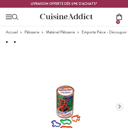
Contenu principal
LIVRAISON OFFERTE DÈS 59€ D'ACHATS*
0
Accueil
Pâtisserie
Matériel Pâtisserie
Emporte Pièce - Découpoir P