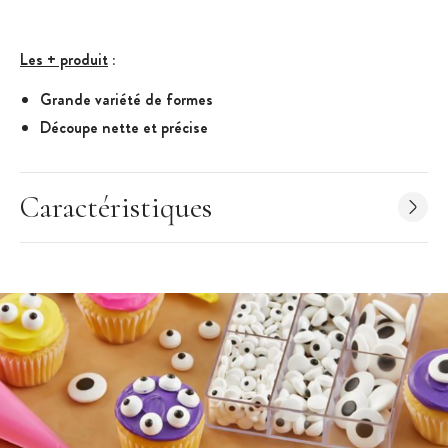
Les + produit
:
Grande variété de formes
Découpe nette et précise
Caractéristiques des Emporte Pièce
:
Kit de 50 Emporte Pièce Animaux
Caractéristiques
Matériau : plastique coloré
Taille moyenne d'un emporte pièce : 7 cm
Marque : Wilton