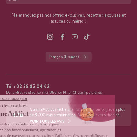
Format : adresse@email.com
Ne manquez pas nos offres exclusives, recettes exquises et
astuces culinaires !
Français (French)
Tél :
02 38 85 04 62
Du lundi au vendredi de 9h à 13h et de 14h à 16h (sauf jours fériés).
CuisineAddict affiche une note de 4,7 sur 5 grâce à plus
4.7
de 3 700 avis authentiques. Merci pour votre fidélité.
VOIR TOUS LES AVIS