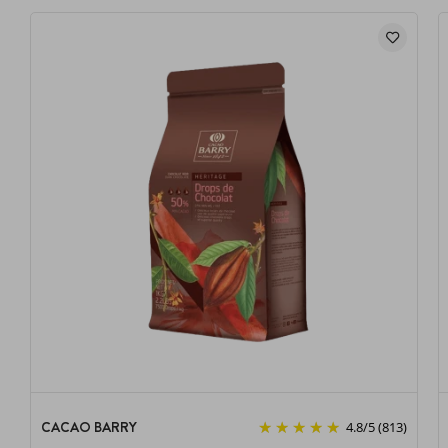
CACAO BARRY
4.8
/
5
(813)