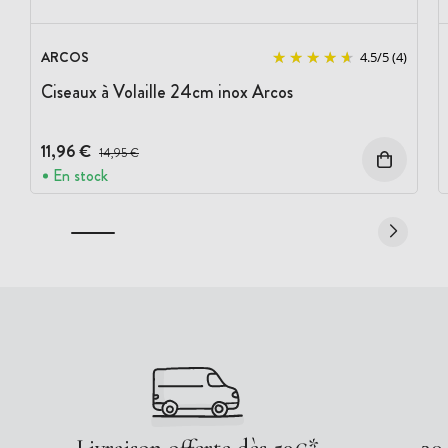
ARCOS
4.5
/
5
(4)
Ciseaux à Volaille 24cm inox Arcos
11,96 €
Prix avant réduction :
14,95 €
En stock