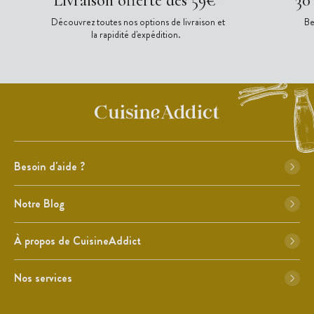
Livraison offerte dès 59€*
30
Découvrez toutes nos options de livraison et
Be
la rapidité d'expédition.
Besoin d'aide ?
Notre Blog
À propos de CuisineAddict
Nos services