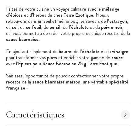
Faites de votre cuisine un voyage culinaire avec le
mélange
d’épices
et d’herbes de chez
Terre Exotique
. Nous y
retrouvons dans un seul et même pot, les saveurs de l’
estragon
,
du
sel
, du
cerfeuil
, du
persil
, de l’
échalote
et du
poivre
noir
,
qui vous permettra de créer votre propre et unique recette de la
sauce béarnaise
.
En ajoutant simplement du
beurre
, de l’
échalote
et du
vinaigre
pour transformer vos
plats
et enrichir votre gamme de
sauce
avec l’
Épices pour Sauce Béarnaise 25 g Terre Exotique
.
Saisissez l’opportunité de pouvoir confectionner votre propre
recette de la
sauce béarnaise maison
, une véritable
spécialité
française
!
Les + produit :
Parfaites pour votre
sauc
e
béarnaise
maison
Caractéristiques
Notes herbacées et fraiches
Mélange élaboré en France
Caractéristiques du mélange d’épices :