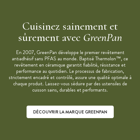
Peut aller au four jusqu'à 220°C
Revêtement Thermolon Infinity Professional en céramique
100% minéral et naturel et renforcé de diamant
Cuisinez sainement et
Garantie sans PFOA, PTFE, plomb et cadmium
sûrement avec
GreenPan
Entretien : eau savonneuse et éponge non abrasive
Lavable au lave-vaisselle : oui
En 2007, GreenPan développe le premier revêtement
Compatible tous feux y compris induction et four jusqu'à
antiadhésif sans PFAS au monde. Baptisé Thermolon™, ce
220°C
revêtement en céramique garantit fiabilité, résistance et
Marque : GreenPan
performance au quotidien. Le processus de fabrication,
strictement encadré et contrôlé, assure une qualité optimale à
Collection : Barcelona PRO
chaque produit. Laissez-vous séduire par des ustensiles de
Coloris : noir
cuisson sains, durables et performants.
Pour bien utiliser le Faitout Céramique GreenPan :
- Toujours utiliser une petite quantité de matières grasses
DÉCOUVRIR LA MARQUE GREENPAN
supportant les fortes températures
- Ne pas chauffer à vide trop longtemps
- Préférer un feu doux à moyen, avec une montée progressive
en température
- Laisser refroidir avant de nettoyer avec une éponge non-