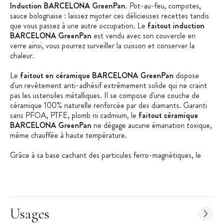
Induction BARCELONA GreenPan
. Pot-au-feu, compotes,
sauce bolognaise : laissez mijoter ces délicieuses recettes tandis
que vous passez à une autre occupation. Le
faitout induction
BARCELONA GreenPan
est vendu avec son couvercle en
verre ainsi, vous pourrez surveiller la cuisson et conserver la
chaleur.
Le
faitout en céramique BARCELONA GreenPan
dispose
d'un revêtement anti-adhésif extrêmement solide qui ne craint
pas les ustensiles métalliques. Il se compose d'une couche de
céramique 100% naturelle renforcée par des diamants. Garanti
sans PFOA, PTFE, plomb ni cadmium, le
faitout céramique
BARCELONA GreenPan
ne dégage aucune émanation toxique,
même chauffée à haute température.
Grâce à sa base cachant des particules ferro-magnétiques, le
faitout céramique BARCELONA GreenPan
est compatible
avec toutes les sources de chaleur, y compris l'induction. Grâce à
ses deux poignées rivetées en acier inoxydable, vous pourrez le
porter en toute sécurité et même le mettre au four afin de
terminer une cuisson ou le conserver au chaud jusqu'au service.
Usages