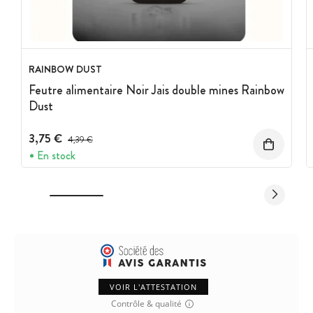
RAINBOW DUST
Feutre alimentaire Noir Jais double mines Rainbow
Dust
3,75 €
Prix avant réduction :
4,39 €
En stock
VOIR L'ATTESTATION
Contrôle & qualité