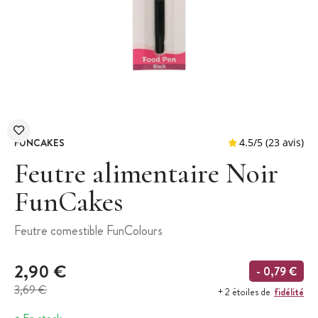
FUNCAKES
Feutre alimentaire Noir
FunCakes
4.5
/
5
(
Feutre comestible FunColours
2,90 €
- 0,79 €
3,69 €
fidélité
+ 2 étoiles de