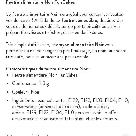
Feutre alimentaire Noir FunCakes
Le
feutre alimentaire Noir
sera idéal pour customiser toutes
vos douceurs ! A l'aide de ce
feutre comestible
, dessinez des
yeux et de nombreux détails sur de petits biscuits ou sur vos
préparations lisses et sèches, dures ou demi-dures.
Très simple d'utilisation, le
crayon alimentaire Noir
vous
permettra aussi de rédiger un petit message, un nom ou encore
une date, pour un anniversaire par exemple.
Caractéristiques du feutre alimentaire Noir :
Feutre alimentaire Noir FunCakes
Contenance : 1,3 g
Couleur : Noir
Ingrédients : eau, colorants : E129, E122, E133, E104, E110,
conservateur (benzoate de sodium), acide citrique,
arôme. E129, E122, E104, E110 peuvent avoir un effet
défavorable sur l'activité et l'attention chez les enfants.
Certifié Halal
Utilisation : surfaces lisses et sèches, dures ou demi-dures