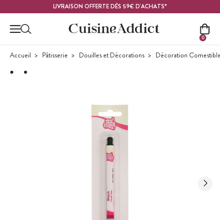
Contenu principal
LIVRAISON OFFERTE DÈS 59€ D'ACHATS*
0
Accueil
Pâtisserie
Douilles et Décorations
Décoration Comestibl