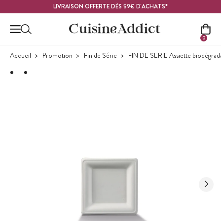
Contenu principal
LIVRAISON OFFERTE DÈS 59€ D'ACHATS*
0
Accueil
Promotion
Fin de Série
FIN DE SERIE Assiette biodégrad