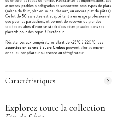
ou encore les repas de famille. Résistantes et imperméables, ces
assiettes jetables biodégradables supportent tous types de plats
(salade de fruit, plat en sauce, dessert, ou encore plat de pâtes).
Ce lot de 50 assiettes est adapté tant à un usage professionnel
que pour les particuliers, et permet de recevoir de grandes
tablées ou alors d'avoir un stock d'assiettes jetables dans ses
placards pour des repas à l'extérieur.
Résistantes aux températures allant de -25°C à 220°C, ces
assiettes en canne à sucre Crokus
peuvent aller au micro-
onde, au congélateur ou encore au réfrigérateur.
Les + produit :
Naturel, 100% biodégradable et compostable
Caractéristiques
Résistant à de forts écarts de températures
Esthétique
Explorez toute la collection
Gamme Canne à sucre
:
La vaisselle issue de la
Gamme Canne