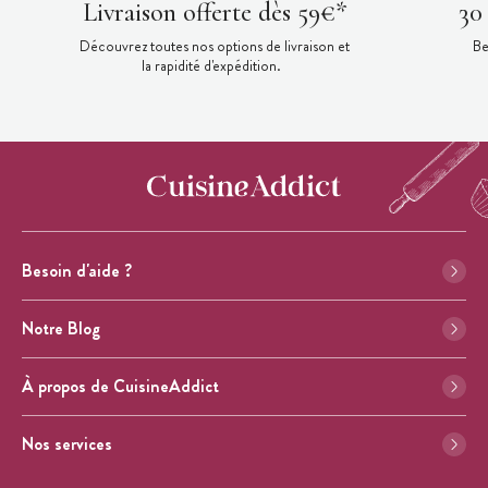
Livraison offerte dès 59€*
30
Découvrez toutes nos options de livraison et
Be
la rapidité d'expédition.
Besoin d'aide ?
Notre Blog
À propos de CuisineAddict
Nos services