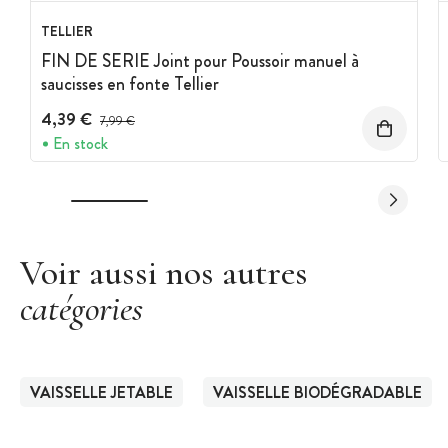
Dimensions : 20 x 20 cm
TELLIER
Hauteur : 1,5 cm
FIN DE SERIE Joint pour Poussoir manuel à
Lot de 50 assiettes
saucisses en fonte Tellier
Matière première : fibres de canne à sucre
4,39 €
Prix avant réduction :
7,99 €
Résistent aux températures allant de -25°C à 220°C
En stock
Utilisable au micro-onde, au réfrigérateur et au congélateur
Vaisselle 100% biodégradable et compostable
Conforme à la norme européenne EN 13432
Marque:
Crokus
Voir aussi nos autres
catégories
VAISSELLE JETABLE
VAISSELLE BIODÉGRADABLE