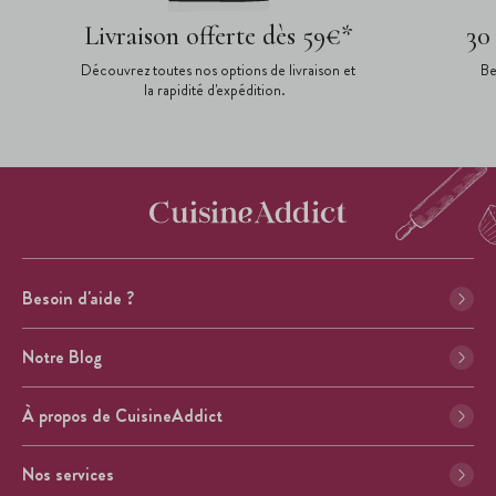
Livraison offerte dès 59€*
30
Découvrez toutes nos options de livraison et
Be
la rapidité d'expédition.
Besoin d'aide ?
Notre Blog
À propos de CuisineAddict
Nos services