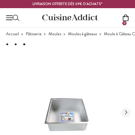
Contenu principal
LIVRAISON OFFERTE DÈS 59€ D'ACHATS*
0
Accueil
Pâtisserie
Moules
Moules à gâteaux
Moule à Gâteau C