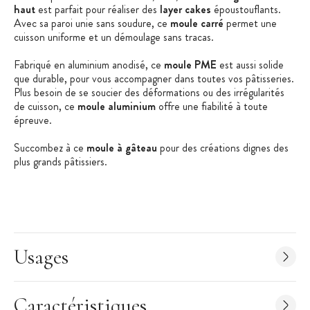
haut
est parfait pour réaliser des
layer cakes
époustouflants.
Avec sa paroi unie sans soudure, ce
moule carré
permet une
cuisson uniforme et un démoulage sans tracas.
Fabriqué en aluminium anodisé, ce
moule PME
est aussi solide
que durable, pour vous accompagner dans toutes vos pâtisseries.
Plus besoin de se soucier des déformations ou des irrégularités
de cuisson, ce
moule aluminium
offre une fiabilité à toute
épreuve.
Succombez à ce
moule à gâteau
pour des créations dignes des
plus grands pâtissiers.
Les + produit :
Moule à gâteau haut carré
Idéal pour les layer cake
Usages
Moule à paroi unie sans soudure
Caractéristiques du moule :
Moule à gâteau
Caractéristiques