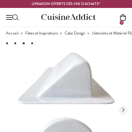
Contenu principal
LIVRAISON OFFERTE DÈS 59€ D'ACHATS*
0
Accueil
Fêtes et Inspirations
Cake Design
Ustensiles et Matériel P