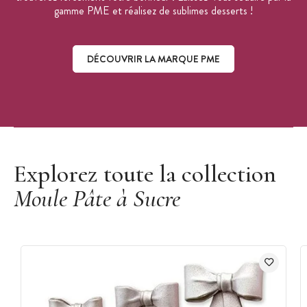
gamme PME et réalisez de sublimes desserts !
DÉCOUVRIR LA MARQUE PME
Découvrir la marque PME
Explorez toute la collection
Moule Pâte à Sucre