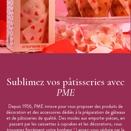
2 plaques supports
Dimensions des supports :
20 x 4,5 cm
20 x 3,5 cm
Matière : plastique résistant
Entretien : à l'eau chaude savonneuse
Collection : JEM
Marque : PME
Sublimez vos pâtisseries avec
PME
Depuis 1956, PME innove pour vous proposer des produits de
décoration et des accessoires dédiés à la préparation de gâteaux
et de pâtisseries de qualité. Des moules aux emporte-pièces, en
passant par les caissettes à cupcakes et les décorations, vous
trouverez forcément votre bonheur ! Laissez-vous séduire par la