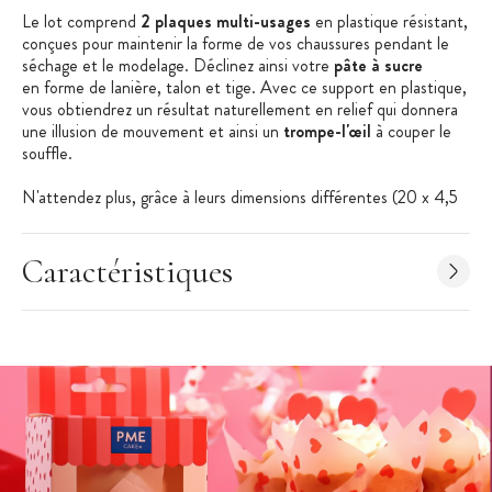
Le lot comprend
2 plaques multi-usages
en plastique résistant,
conçues pour maintenir la forme de vos chaussures pendant le
séchage et le modelage. Déclinez ainsi votre
pâte à sucre
en forme de lanière, talon et tige. Avec ce support en plastique,
vous obtiendrez un résultat naturellement en relief qui donnera
une illusion de mouvement et ainsi un
trompe-l'œil
à couper le
souffle.
N'attendez plus, grâce à leurs dimensions différentes (20 x 4,5
cm et 20 x 3,5 cm), vous pouvez créer des talons variés et
adaptés à vos envies créatives.
Caractéristiques
Les + produit :
Idéal pour le cake design
2 plaques m
ulti-usages
Entretien facile
Caractéristiques des supports pâte à sucre
:
Support pour Chaussure à Talon en Pâte à Sucre