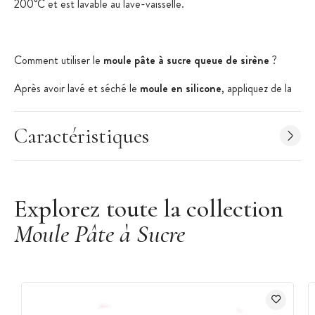
200°C et est lavable au lave-vaisselle.
Comment utiliser le
moule pâte à sucre queue de sirène
?
Après avoir lavé et séché le
moule en silicone
, appliquez de la
fleur de maïs et ôtez le surplus. Prenez une petite quantité de
pâte à sucre
ou de pâte d'amande, puis étalez-la dans le moule
silicone afin de bien le remplir et marquer les détails. Démoulez
Caractéristiques
l'empreinte et laissez-la sécher avant de passer au décor avec
des
paillettes alimentaires
ou du
colorant alimentaire
.
Explorez toute la collection
Moule Pâte à Sucre
Les + produits :
Motif détaillé
Supporte la cuisson
Lavable au lave-vaisselle