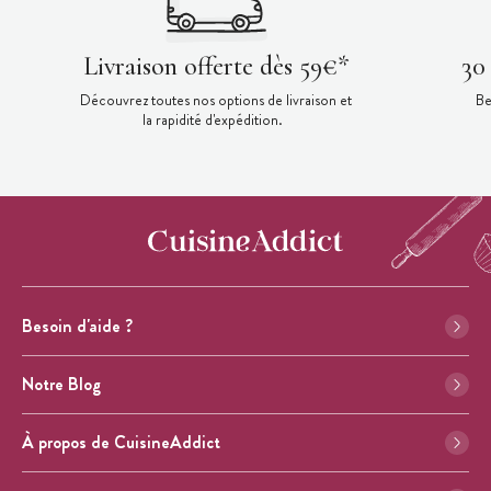
Livraison offerte dès 59€*
30
Découvrez toutes nos options de livraison et
Be
la rapidité d'expédition.
Besoin d'aide ?
Notre Blog
À propos de CuisineAddict