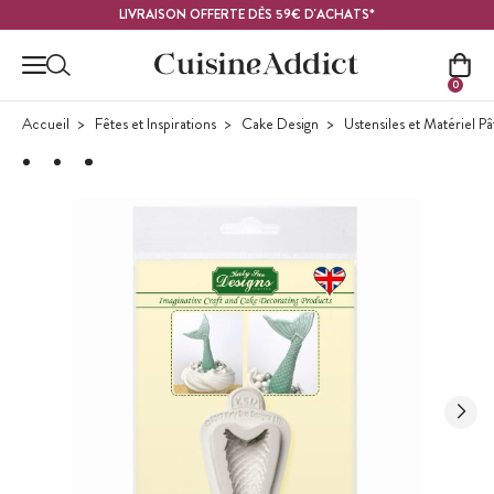
Contenu principal
LIVRAISON OFFERTE DÈS 59€ D'ACHATS*
0
Accueil
Fêtes et Inspirations
Cake Design
Ustensiles et Matériel P