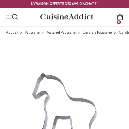
Contenu principal
LIVRAISON OFFERTE DÈS 59€ D'ACHATS*
0
Accueil
Pâtisserie
Matériel Pâtisserie
Cercle à Patisserie
Cercle