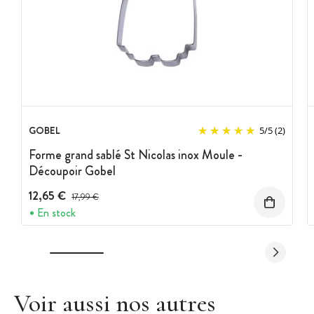
GOBEL
5
/
5
(2)
Forme grand sablé St Nicolas inox Moule -
Découpoir Gobel
12,65 €
Prix avant réduction :
17,99 €
En stock
Voir aussi nos autres