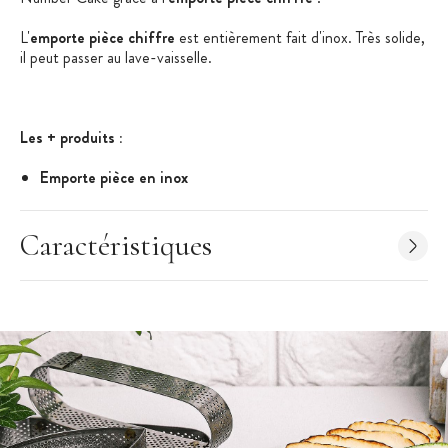
L'
emporte pièce chiffre
est entièrement fait d'inox. Très solide,
il peut passer au lave-vaisselle.
Les + produits :
Emporte pièce en inox
Tranchant biseauté
Très solide
Caractéristiques
Caractéristiques de l'Emporte Pièce
:
Emporte pièce chiffre
Chiffre : 7
Dimensions : 32 x 19 cm
Emporte pièce 100% inox
Tranchant biseauté : découpe nette et précise