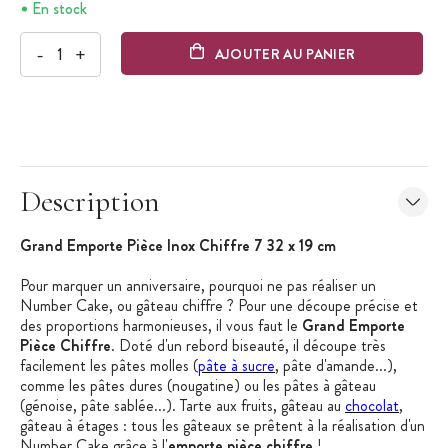
En stock
-
+
AJOUTER AU PANIER
Description
Grand Emporte Pièce Inox Chiffre 7 32 x 19 cm
Pour marquer un anniversaire, pourquoi ne pas réaliser un
Number Cake, ou gâteau chiffre ? Pour une découpe précise et
des proportions harmonieuses, il vous faut le
Grand Emporte
Pièce Chiffre
. Doté d'un rebord biseauté, il découpe très
facilement les pâtes molles (
pâte à sucre
, pâte d'amande...),
comme les pâtes dures (nougatine) ou les pâtes à gâteau
(génoise, pâte sablée...). Tarte aux fruits, gâteau au
chocolat
,
gâteau à étages : tous les gâteaux se prêtent à la réalisation d'un
Number Cake grâce à l'
emporte pièce chiffre
!