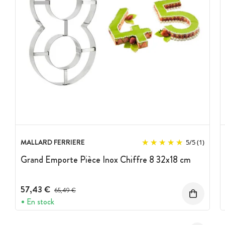
MALLARD FERRIERE
5
/
5
(1)
Grand Emporte Pièce Inox Chiffre 8 32x18 cm
57,43 €
Prix avant réduction :
65,49 €
En stock