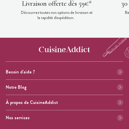
Livraison offerte dès 59€*
30
Découvrez toutes nos options de livraison et
Be
la rapidité d'expédition.
Besoin d'aide ?
Notre Blog
À propos de CuisineAddict
Nos services