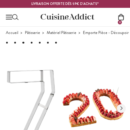
Contenu principal
LIVRAISON OFFERTE DÈS 59€ D'ACHATS*
0
Accueil
Pâtisserie
Matériel Pâtisserie
Emporte Pièce - Découpoir P