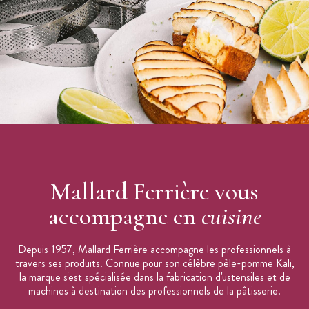
Emporte pièce chiffre pour Number Cake
Emporte-pièce vendu à l'unité
Lavable au lave-vaisselle
Le
Grand Emporte Pièce Chiffre
est disponible des chiffres 1 à
8 (6 et 9 identiques), ainsi que le lot de 9
Emportes Pièces
Chiffres
.
Mallard Ferrière vous
accompagne en
cuisine
Depuis 1957, Mallard Ferrière accompagne les professionnels à
travers ses produits. Connue pour son célèbre pèle-pomme Kali,
la marque s'est spécialisée dans la fabrication d'ustensiles et de
machines à destination des professionnels de la pâtisserie.