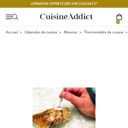
Contenu principal
LIVRAISON OFFERTE DÈS 59€ D'ACHATS*
0
Accueil
Ustensiles de cuisine
Mesurer
Thermomètre de cuisine