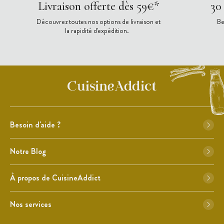
Livraison offerte dès 59€*
30
Découvrez toutes nos options de livraison et
Be
la rapidité d'expédition.
Besoin d'aide ?
Notre Blog
À propos de CuisineAddict
Nos services