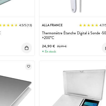
ALLA FRANCE
4.5
/
5
(13)
4.7
/
C
Thermomètre Étanche Digital à Sonde -5
+200°C
24,90 €
Prix avant réduction :
35,99 €
En stock