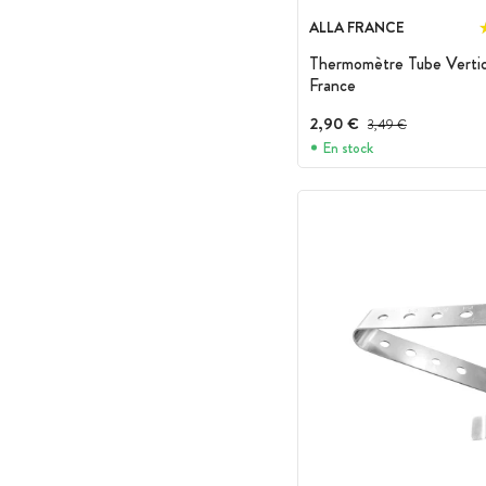
ALLA FRANCE
Thermomètre Tube Vertic
France
2,90 €
Prix avant réduction :
3,49 €
En stock