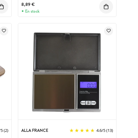
8,89 €
En stock
ALLA FRANCE
/
5
(2)
4.6
/
5
(13)