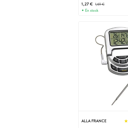
1,27 €
Prix avant réduction :
1,69 €
En stock
ALLA FRANCE