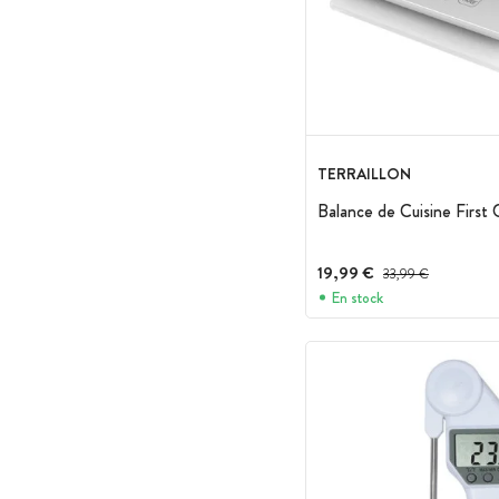
TERRAILLON
Balance de Cuisine First G
19,99 €
Prix avant réduction :
33,99 €
En stock