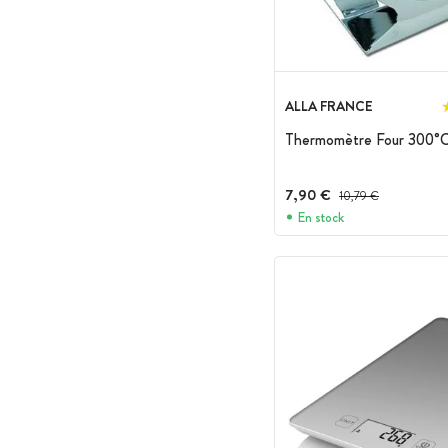
ALLA FRANCE
Thermomètre Four 300°
7,90 €
Prix avant réduction :
10,79 €
En stock