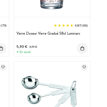
5
(79)
4.8
/
5
(66)
0
Verre Doseur Verre Gradué 58cl Luminarc
5,90 €
Prix avant réduction :
6,19 €
En stock