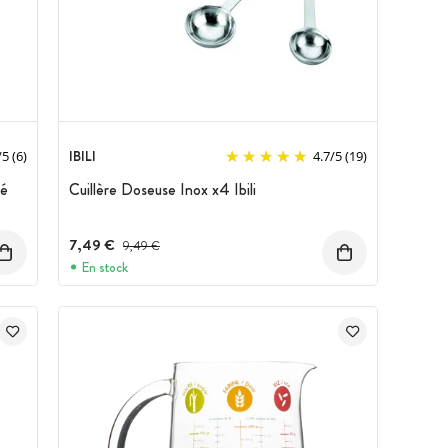
IBILI
/
5
(6)
4.7
/
5
(19)
té
Cuillère Doseuse Inox x4 Ibili
7,49 €
Prix avant réduction :
9,49 €
En stock