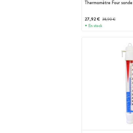
Thermomètre Four sonde 
27,92 €
Prix avant réduction :
38,90 €
En stock