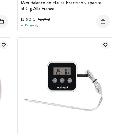
Mini Balance de Haute Précision Capacité
500 g Alla France
13,90 €
Prix avant réduction :
16,69 €
En stock