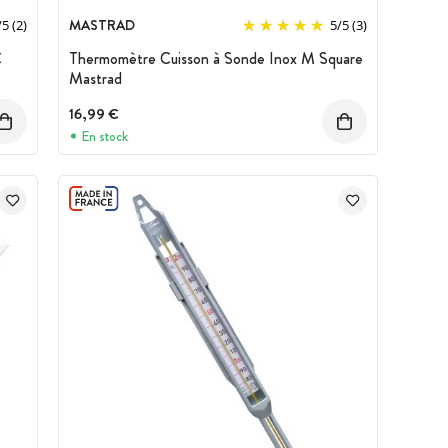
MASTRAD
/
5
(2)
5
/
5
(3)
C
Thermomètre Cuisson à Sonde Inox M Square
Mastrad
16,99 €
En stock