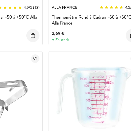
ALLA FRANCE
4.9
/
5
(13)
4.5
al –50 à +50°C Alla
Thermomètre Rond à Cadran –50 à +50°
Alla France
2,69 €
En stock