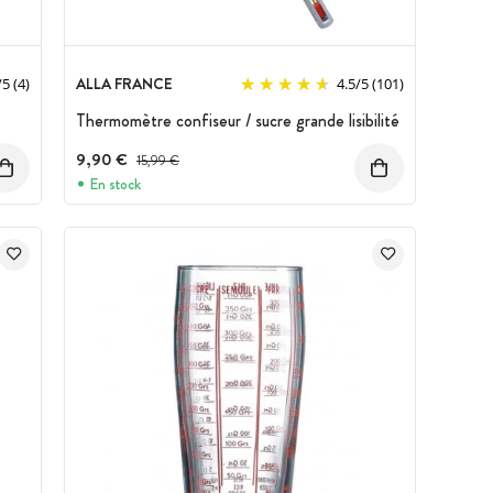
ALLA FRANCE
/
5
(4)
4.5
/
5
(101)
Thermomètre confiseur / sucre grande lisibilité
9,90 €
Prix avant réduction :
15,99 €
En stock