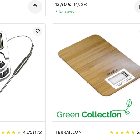
12,90 €
Prix avant réduction :
14,90 €
En stock
TERRAILLON
4.5
/
5
(175)
5