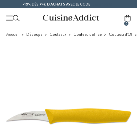
Contenu principal
MELON26
-10% DÈS 79€ D'ACHATS AVEC LE CODE
0
Accueil
Découpe
Couteaux
Couteau d'office
Couteau d'Offi