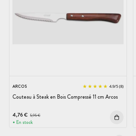
ARCOS
4.9
/
5
(8)
Couteau à Steak en Bois Compressé 11 cm Arcos
4,76 €
Prix avant réduction :
5,95 €
En stock