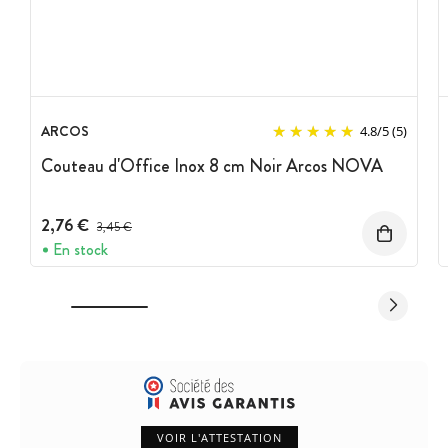
ARCOS
4.8
/
5
(5)
Couteau d'Office Inox 8 cm Noir Arcos NOVA
2,76 €
Prix avant réduction :
3,45 €
En stock
VOIR L'ATTESTATION