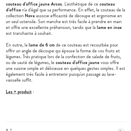
couteau d'office jaune Arcos
. L'esthétique de ce
couteau
d'office
n'a d'égal que sa performance. En effet, le couteau de la
collection
Nova
associe efficacité de découpe et ergonomie en
un seul ustensile. Son manche est très facile à prendre en main
et offre une excellente préhension, tandis que la
lame en inox
est tranchante à souhait.
En outre, la
lame de 6 cm
de ce couteau est recourbée pour
offrir un angle de découpe qui épouse la forme de vos fruits et
légumes. Très pratique lors de la confection de salade de fruits,
ou de sauté de légumes, le
couteau d'office jaune
vous offre
une cuisine simple et délicieuse en quelques gestes simples. Il est
également très facile à entretenir puisqu'un passage au lave-
vaisselle suffit.
Les + produit
:
Acier inoxydable NITRUM
Poids plume
Manche coloré
Caractéristiques du Couteau de Cuisine
: