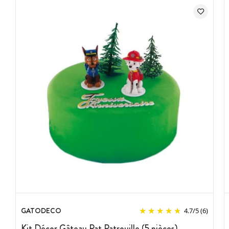
soumis à modifications.
GATODECO
4.7
/
5
(6)
Kit Décor Gâteau Pat Patrouille (5 pièces)