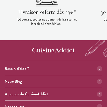
Livraison offerte dès 59€*
30
Découvrez toutes nos options de livraison et
Be
la rapidité d'expédition.
Besoin d'aide ?
Notre Blog
À propos de CuisineAddict
Nos services