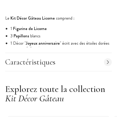
Le
Kit Décor Gâteau Licorne
comprend :
1
Figurine de Licorne
3
Papillons
blancs
1 Décor "
Joyeux anniversaire
" écrit avec des étoiles dorées
et entouré de noir
Caractéristiques Kit Décor Gâteau :
Caractéristiques
Lot de 5 pièces
Thème : Licorne
Éléments non comestibles
Explorez toute la collection
Matériau : Plastique conforme aux normes de contact
alimentaire
Kit Décor Gâteau
Marque : Gatodéco
Photo non contractuelle : suggestion de présentation. Le kit peut être