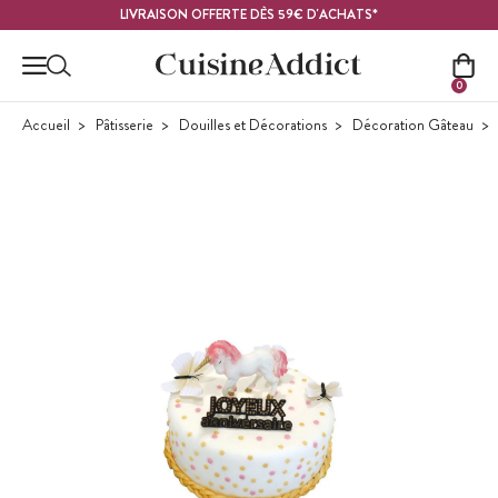
Contenu principal
LIVRAISON OFFERTE DÈS 59€ D'ACHATS*
0
Accueil
Pâtisserie
Douilles et Décorations
Décoration Gâteau