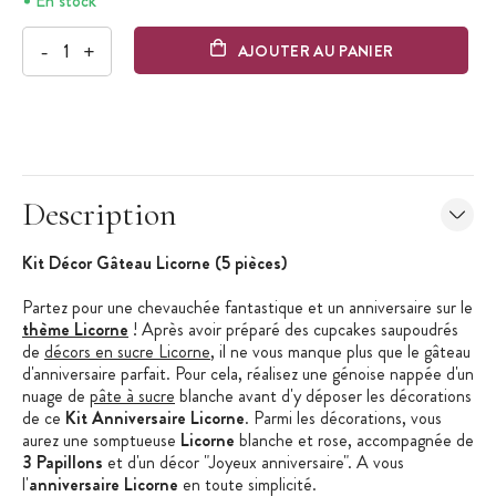
En stock
-
+
AJOUTER AU PANIER
Description
Kit Décor Gâteau Licorne (5 pièces)
Partez pour une chevauchée fantastique et un anniversaire sur le
thème Licorne
! Après avoir préparé des cupcakes saupoudrés
de
décors en sucre Licorne
, il ne vous manque plus que le gâteau
d'anniversaire parfait. Pour cela, réalisez une génoise nappée d'un
nuage de
pâte à sucre
blanche avant d'y déposer les décorations
de ce
Kit Anniversaire Licorne
. Parmi les décorations, vous
aurez une somptueuse
Licorne
blanche et rose, accompagnée de
3 Papillons
et d'un décor "Joyeux anniversaire". A vous
l'
anniversaire Licorne
en toute simplicité.