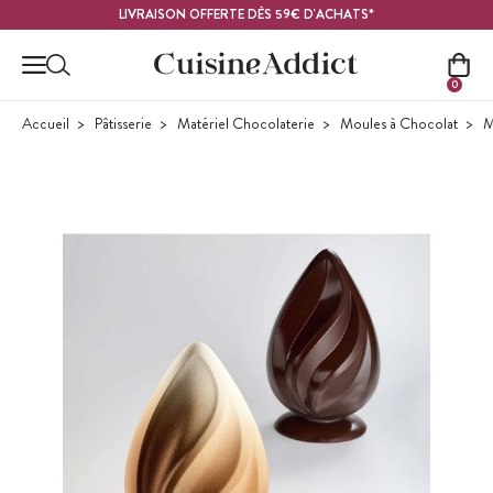
Contenu principal
LIVRAISON OFFERTE DÈS 59€ D'ACHATS*
0
Accueil
Pâtisserie
Matériel Chocolaterie
Moules à Chocolat
M