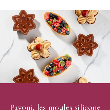
Dimensions d'un œuf : Ø13 x H 21,5 cm
Kit comprenant :
4 demi-empreintes (=2 unités complètes)
2 moules pour réaliser les socles
Poids : 340 g
Fabriqué en Italie
Thème : Pâques
Modèle : Flame
Marque : Pavoni
Pavoni, les moules silicone