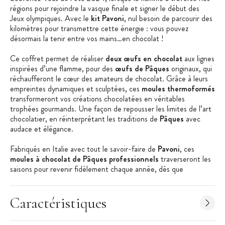
régions pour rejoindre la vasque finale et signer le début des
Jeux olympiques. Avec le
kit Pavoni
, nul besoin de parcourir des
kilomètres pour transmettre cette énergie : vous pouvez
désormais la tenir entre vos mains…en chocolat !
Ce coffret permet de réaliser
deux œufs en chocolat
aux lignes
inspirées d’une flamme, pour des
œufs de Pâques
originaux, qui
réchaufferont le cœur des amateurs de chocolat. Grâce à leurs
empreintes dynamiques et sculptées, ces
moules thermoformés
transformeront vos créations chocolatées en véritables
trophées gourmands. Une façon de repousser les limites de l’art
chocolatier, en réinterprétant les traditions de
Pâques
avec
audace et élégance.
Fabriqués en Italie avec tout le savoir-faire de
Pavoni
, ces
moules à chocolat de Pâques professionnels
traverseront les
saisons pour revenir fidèlement chaque année, dès que
retentissent les cloches !
Caractéristiques du Kit Moules Œuf Flamme Pavoni :
Caractéristiques
Moules à Chocolat Thermoformés
Matière : PET