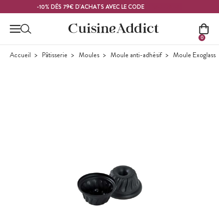
Contenu principal
MELON26
-10% DÈS 79€ D'ACHATS AVEC LE CODE
0
Accueil
Pâtisserie
Moules
Moule anti-adhésif
Moule Exoglass