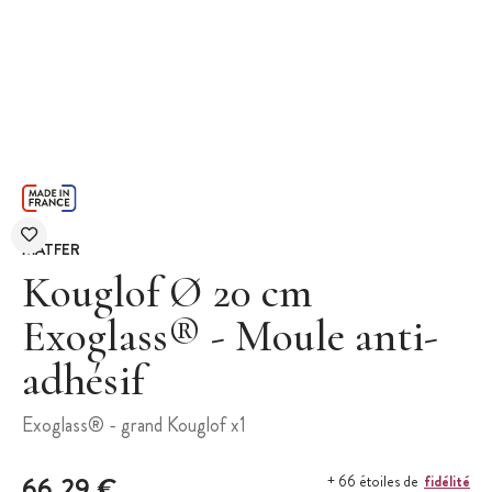
MATFER
Kouglof Ø 20 cm
Exoglass® - Moule anti-
adhésif
Exoglass® - grand Kouglof x1
66,29 €
fidélité
+ 66 étoiles de