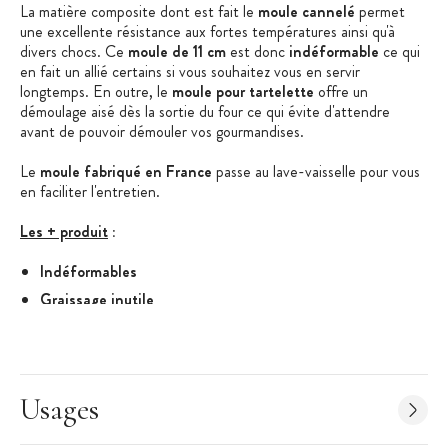
La matière composite dont est fait le
moule cannelé
permet
une excellente résistance aux fortes températures ainsi qu'à
divers chocs. Ce
moule de 11 cm
est donc
indéformable
ce qui
en fait un allié certains si vous souhaitez vous en servir
longtemps. En outre, le
moule pour tartelette
offre un
démoulage aisé dès la sortie du four ce qui évite d'attendre
avant de pouvoir démouler vos gourmandises.
Le
moule fabriqué en France
passe au lave-vaisselle pour vous
en faciliter l'entretien.
Les + produit
:
Indéformables
Graissage inutile
Lavable lave-vaisselle
Supporte de -20 à 250°C
Fabriqué en France
Usages
Caractéristiques du Moule Tartelette
:
Moule pour tartelette