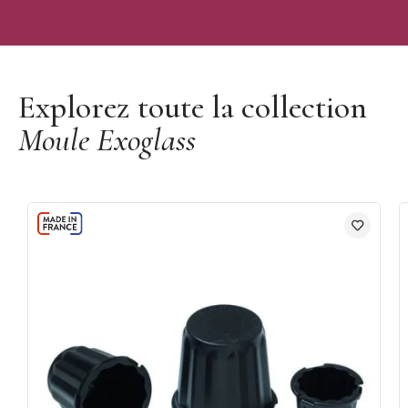
Découvrir la marque Matfer
Explorez toute la collection
Moule Exoglass