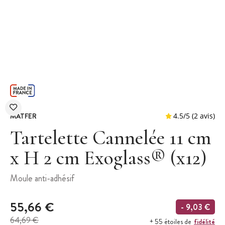
MATFER
Tartelette Cannelée 11 cm
x H 2 cm Exoglass® (x12)
4.5
/
5
Moule anti-adhésif
55,66 €
- 9,03 €
64,69 €
fidélité
+ 55 étoiles de