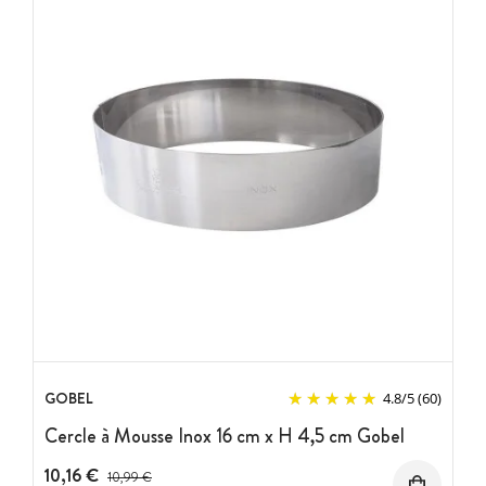
GOBEL
4.8
/
5
(60)
Cercle à Mousse Inox 16 cm x H 4,5 cm Gobel
10,16 €
Prix avant réduction :
10,99 €