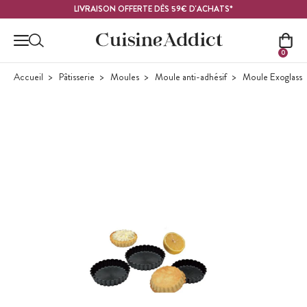
Contenu principal
LIVRAISON OFFERTE DÈS 59€ D'ACHATS*
0
Accueil
Pâtisserie
Moules
Moule anti-adhésif
Moule Exoglass