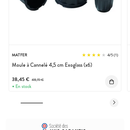
MATFER
4
/
5
(1)
Moule à Cannelé 4,5 cm Exoglass (x6)
38,45 €
Prix avant réduction :
48,19 €
En stock