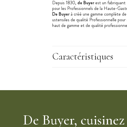
Depuis 1830,
de Buyer
est un fabriquant F
pour les Professionnels de la Haute-Gastr
De Buyer
à créé une gamme complète de p
ustensiles de qualité Professionnelle pour 
haut de gamme et de qualité professionnel
Caractéristiques du Lot de 4 Fourchette
Caractéristiques
Marque : de Buyer
Taille : 21 cm
Matière : Inox
Lot : 4 pièces
De Buyer, cuisinez