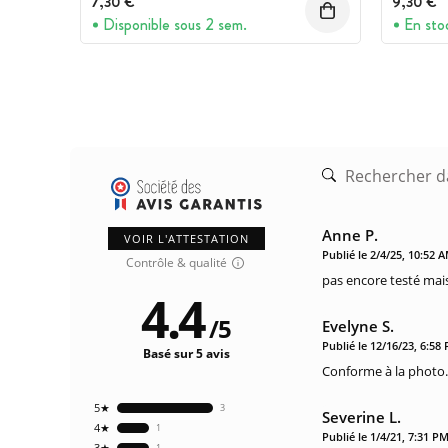
7,30 €
9,30 €
Disponible sous 2 sem.
En sto
Anne P.
VOIR L'ATTESTATION
Publié le 2/4/25, 10:52 
Contrôle & qualité
pas encore testé mais
4.4
/
5
Evelyne S.
Publié le 12/16/23, 6:58
Basé sur 5 avis
Conforme à la photo. 
5★
3
Severine L.
4★
1
Publié le 1/4/21, 7:31 P
3★
1