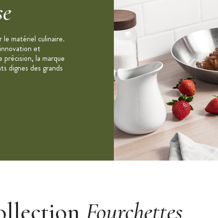
se
le matériel culinaire.
 innovation et
e précision, la marque
ats dignes des grands
ollection
Fourchettes