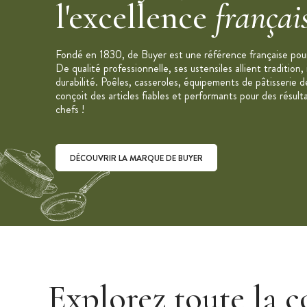
l'excellence
françai
Fondé en 1830, de Buyer est une référence française pour 
De qualité professionnelle, ses ustensiles allient tradition,
durabilité. Poêles, casseroles, équipements de pâtisserie d
conçoit des articles fiables et performants pour des résult
chefs !
DÉCOUVRIR LA MARQUE DE BUYER
Découvrir la marque De Buyer
Explorez toute la c