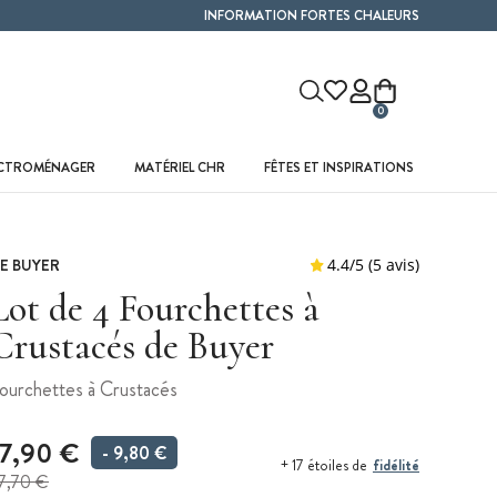
INFORMATION FORTES CHALEURS
0
ECTROMÉNAGER
MATÉRIEL CHR
FÊTES ET INSPIRATIONS
E BUYER
Lot de 4 Fourchettes à
Crustacés de Buyer
ourchettes à Crustacés
17,90 €
- 9,80 €
fidélité
+ 17 étoiles de
7,70 €