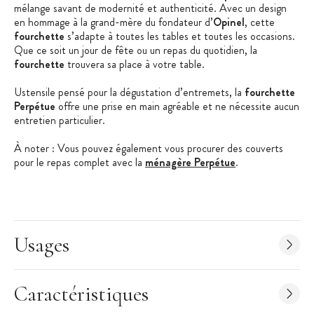
mélange savant de modernité et authenticité. Avec un design
en hommage à la grand-mère du fondateur d’
Opinel
, cette
fourchette
s’adapte à toutes les tables et toutes les occasions.
Que ce soit un jour de fête ou un repas du quotidien, la
fourchette
trouvera sa place à votre table.
Ustensile pensé pour la dégustation d’entremets, la
fourchette
Perpétue
offre une prise en main agréable et ne nécessite aucun
entretien particulier.
À noter : Vous pouvez également vous procurer des couverts
pour le repas complet avec la
ménagère Perpétue
.
Les + produit
:
Design sobre et moderne
Acier inoxydable monobloc
Usages
Résiste à la corrosion
Caractéristiques de la Fourchette à Entremets
:
Fourchette à entremets
Caractéristiques
Couleur : argent