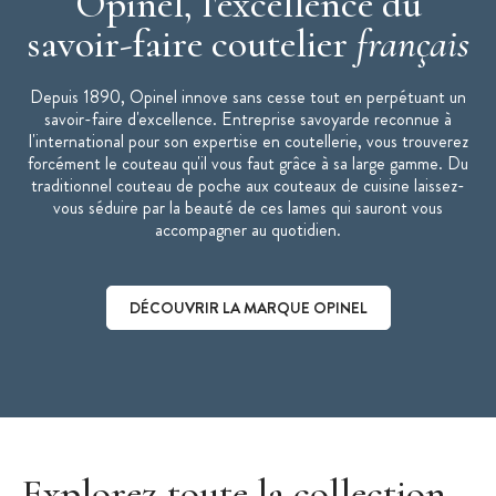
Opinel, l'excellence du
savoir-faire coutelier
français
Depuis 1890, Opinel innove sans cesse tout en perpétuant un
savoir-faire d'excellence. Entreprise savoyarde reconnue à
l'international pour son expertise en coutellerie, vous trouverez
forcément le couteau qu'il vous faut grâce à sa large gamme. Du
traditionnel couteau de poche aux couteaux de cuisine laissez-
vous séduire par la beauté de ces lames qui sauront vous
accompagner au quotidien.
DÉCOUVRIR LA MARQUE OPINEL
Découvrir la marque Opinel
Explorez toute la collection