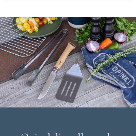
Matière : acier inoxydable monobloc
Passe au lave-vaisselle
Garantie à vie
Collection :
Perpétue
Marque :
Opinel