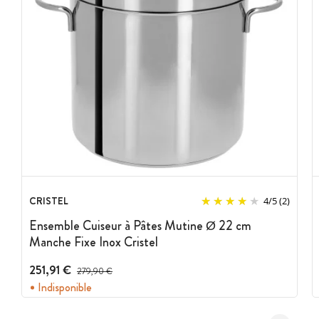
CRISTEL
4
/
5
(2)
Ensemble Cuiseur à Pâtes Mutine Ø 22 cm
Manche Fixe Inox Cristel
251,91 €
Prix avant réduction :
279,90 €
Indisponible