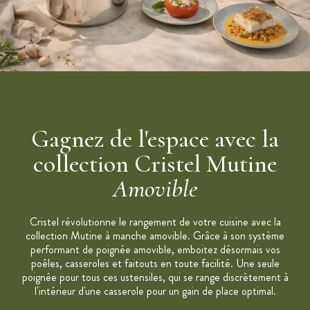
Caractéristiques Marmite Mutine Cristel
:
Diamètre: 24 cm
Contenance: 9,4 L
Hauteur: 22 cm
Matériau: Acier Inoxydable 18/10
Finitions: Inox miroir
Gagnez de l'espace avec la
Fabriqué en France
Label "Origine France Garantie"
collection Cristel Mutine
Garantie à vie *
Amovible
Entretien: Passe au lave-vaisselle
Compatible tous feux y compris induction et four
Cristel révolutionne le rangement de votre cuisine avec la
Marque: Cristel
collection Mutine à manche amovible. Grâce à son système
performant de poignée amovible, emboitez désormais vos
Collection : Mutine Manche Amovible
poêles, casseroles et faitouts en toute facilité. Une seule
Poignée, anses et couvercles vendus séparément
poignée pour tous ces ustensiles, qui se range discrètement à
l'intérieur d'une casserole pour un gain de place optimal.
*Cette garantie exclut tous les problèmes pouvant provenir
d'une utilisation anormale ou abusive du produit