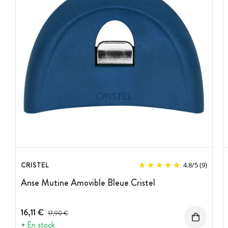
CRISTEL
4.8
/
5
(9)
Anse Mutine Amovible Bleue Cristel
16,11 €
Prix avant réduction :
17,90 €
En stock