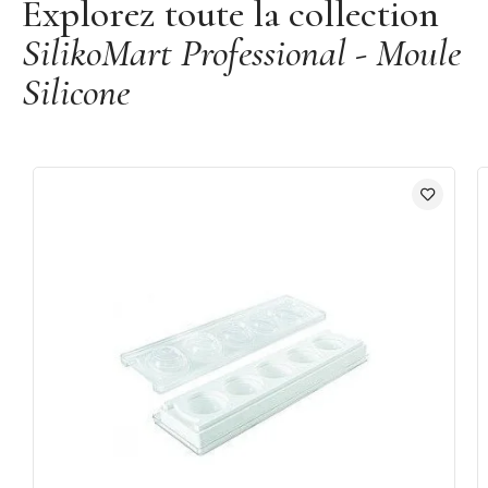
Explorez toute la collection
Farbiqué en Italie
SilikoMart Professional - Moule
Marque :
Silikomart
Silicone