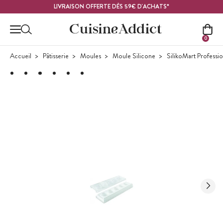
Contenu principal
LIVRAISON OFFERTE DÈS 59€ D'ACHATS*
0
Accueil
Pâtisserie
Moules
Moule Silicone
SilikoMart Professi