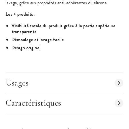
lavage, grâce aux propriétés anti-adhérentes du silicone.
Les + produits :
Visibilité totale du produit grâce à la partie supérieure
transparente
Démoulage et lavage facile
Design original
Caractéristiques Moule 5 Sphères
:
Matière : Silicone
Composé de 2 parties et d'un plateau support
Usages
Longueur du moule : 40 cm
Largeur du moule : 12 cm
Caractéristiques
Diamètre d'une sphère : 58 mm
Volume d'une sphère : 5 x 102 ml
Passe au four et au congélateur (-60°C / +230°C)
Couleur : Blanc