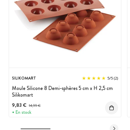
SILIKOMART
5
/
5
(2)
Moule Silicone 8 Demi-sphères 5 cm x H 2,5 cm
Silikomart
9,83 €
Prix avant réduction :
14,99 €
En stock