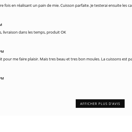
re fois en réalisant un pain de mie. Cuisson parfaite. Je testerai ensuite les c
PM
ès, livraison dans les temps, produit OK
 PM
it pour me faire plaisir. Mais tres beau et tres bon moules. La cuissons est pa
 PM
AFFICHER PLUS D'AVIS