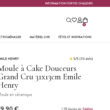
INFORMATION FORTES CHALEURS
0
ECTROMÉNAGER
MATÉRIEL CHR
FÊTES ET INSPIRATIONS
MILE HENRY
Moule à Cake Douceurs
Grand Cru 31x13cm Emile
Henry
oule en céramique
39,90 €
fidélité
+ 39 étoiles de