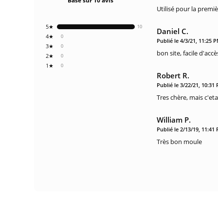
Basé sur 10 avis
Utilisé pour la premiè
5★
10
Daniel C.
4★
0
Publié le 4/3/21, 11:25 
3★
0
bon site, facile d'acc
2★
0
1★
0
Robert R.
Publié le 3/22/21, 10:31
Tres chère, mais c'eta
William P.
Publié le 2/13/19, 11:41
Très bon moule