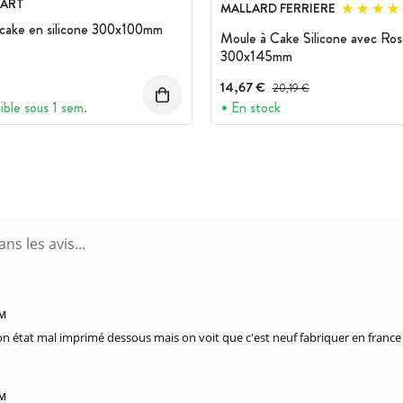
MART
MALLARD FERRIERE
cake en silicone 300x100mm
Moule à Cake Silicone avec Ros
300x145mm
14,67 €
Prix avant réduction :
20,19 €
ible sous 1 sem.
En stock
PM
on état mal imprimé dessous mais on voit que c'est neuf fabriquer en france
PM