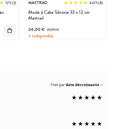
MASTRAD
5
/
5
(2)
4.6
/
5
(8)
es
Moule à Cake Silicone 33 x 12 cm
Mastrad
24,00 €
Prix avant réduction :
25,99 €
Indisponible
Trier par
date décroissante