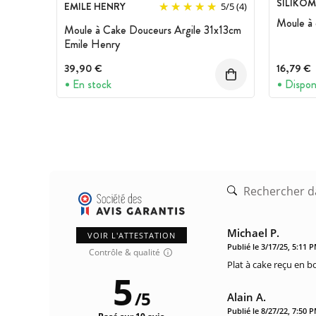
SILIKO
EMILE HENRY
5
/
5
(4)
Moule à 
Moule à Cake Douceurs Argile 31x13cm
Emile Henry
39,90 €
16,79 €
En stock
Dispon
Michael P.
VOIR L'ATTESTATION
Publié le 3/17/25, 5:11 
Contrôle & qualité
Plat à cake reçu en b
5
/
5
Alain A.
Publié le 8/27/22, 7:50 