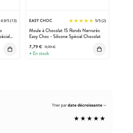
EASY CHOC
4.9
/
5
(13)
5
/
5
(2)
s
Moule à Chocolat 15 Ronds Nervurés
pécial
Easy Choc - Silicone Spécial Chocolat
7,79 €
Prix avant réduction :
11,99 €
En stock
Trier par
date décroissante