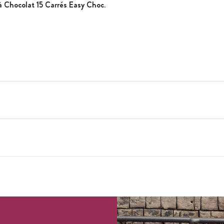
 Chocolat 15 Carrés Easy Choc
.
réfrigérateur comme congélateur
ure (-60°C à 230°C)