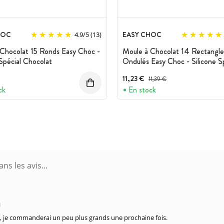
HOC
EASY CHOC
4.9
/
5
(13)
Chocolat 15 Ronds Easy Choc -
Moule à Chocolat 14 Rectangle
 Spécial Chocolat
Ondulés Easy Choc - Silicone S
Chocolat
11,23 €
Prix avant réduction :
11,39 €
ck
En stock
M
, je commanderai un peu plus grands une prochaine fois.