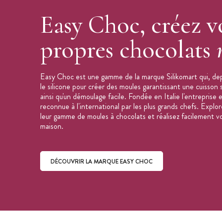
Volume Empreinte : 10ml
Easy Choc, créez v
Dimension de la plaque : 214 x 106 m
Fabriqué en Italie
propres chocolats
Collection :
Easy Choc
Marque : SilikoMart
Easy Choc est une gamme de la marque Silikomart qui, de
Pour en savoir plus sur les
moules silicon
le silicone pour créer des moules garantissant une cuisso
silicone
.
ainsi qu'un démoulage facile. Fondée en Italie l'entreprise e
reconnue à l'international par les plus grands chefs. Expl
leur gamme de moules à chocolats et réalisez facilement v
maison.
DÉCOUVRIR LA MARQUE EASY CHOC
Découvrir la marque Easy Choc