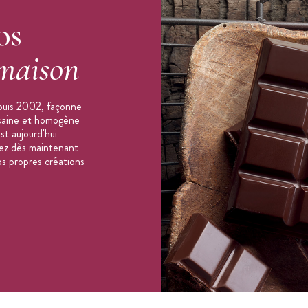
os
m
maison
puis 2002, façonne
e
, consultez notre
guide d'achat des moules en
n saine et homogène
st aujourd'hui
orez dès maintenant
os propres créations