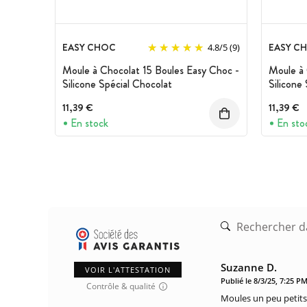
EASY CHOC
EASY C
4.8
/
5
(9)
Moule à Chocolat 15 Boules Easy Choc -
Moule à 
Silicone Spécial Chocolat
Silicone
11,39 €
11,39 €
En stock
En sto
Suzanne D.
VOIR L'ATTESTATION
Publié le 8/3/25, 7:25 P
Contrôle & qualité
Moules un peu petits