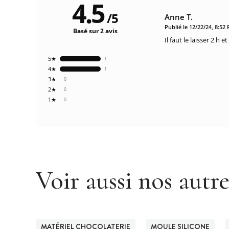
4.5
/
5
Anne T.
Publié le 12/22/24, 8:52
Basé sur 2 avis
Il faut le laisser 2 
5★
1
4★
1
3★
0
2★
0
1★
0
Voir aussi nos autr
MATÉRIEL CHOCOLATERIE
MOULE SILICONE