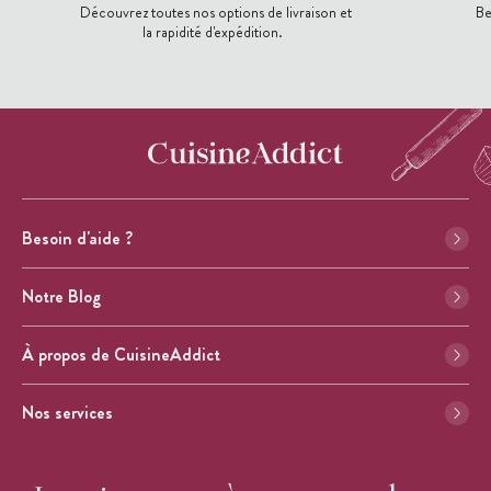
Découvrez toutes nos options de livraison et
Be
la rapidité d'expédition.
Besoin d'aide ?
Notre Blog
À propos de CuisineAddict
Nos services