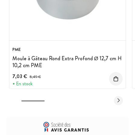
PME
Moule à Gâteau Rond Extra Profond Ø 12,7 cm H
10,2 cm PME
7,03 €
Prix avant réduction :
8,49 €
En stock