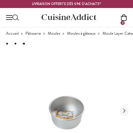
Contenu principal
LIVRAISON OFFERTE DÈS 59€ D'ACHATS*
0
Accueil
Pâtisserie
Moules
Moules à gâteaux
Moule Layer Cake