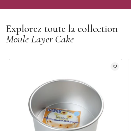
Découvrir la marque PME
Explorez toute la collection
Moule Layer Cake