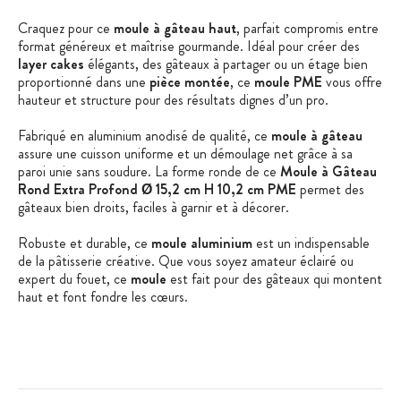
Craquez pour ce
moule à gâteau haut
, parfait compromis entre
format généreux et maîtrise gourmande. Idéal pour créer des
layer cakes
élégants, des gâteaux à partager ou un étage bien
proportionné dans une
pièce montée
, ce
moule PME
vous offre
hauteur et structure pour des résultats dignes d’un pro.
Fabriqué en aluminium anodisé de qualité, ce
moule à gâteau
assure une cuisson uniforme et un démoulage net grâce à sa
paroi unie sans soudure. La forme ronde de ce
Moule à Gâteau
Rond Extra Profond Ø 15,2 cm H 10,2 cm PME
permet des
gâteaux bien droits, faciles à garnir et à décorer.
Robuste et durable, ce
moule aluminium
est un indispensable
de la pâtisserie créative. Que vous soyez amateur éclairé ou
expert du fouet, ce
moule
est fait pour des gâteaux qui montent
haut et font fondre les cœurs.
Les + produit :
Moule à gâteau haut
Idéal pour les layer cake