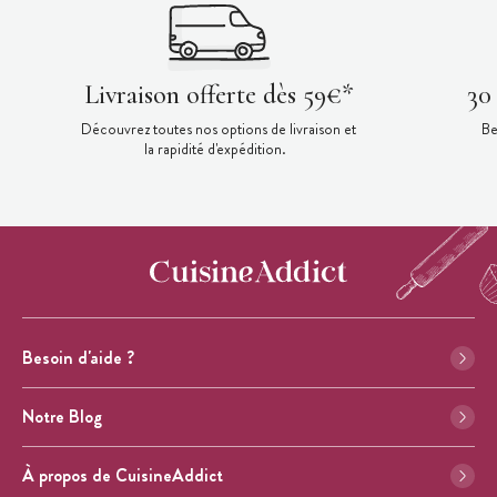
Livraison offerte dès 59€*
30
Découvrez toutes nos options de livraison et
Be
la rapidité d'expédition.
Besoin d'aide ?
Notre Blog
À propos de CuisineAddict