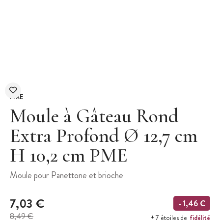
PME
Moule à Gâteau Rond
Extra Profond Ø 12,7 cm
H 10,2 cm PME
Moule pour Panettone et brioche
7,03 €
- 1,46 €
8,49 €
fidélité
+ 7 étoiles de