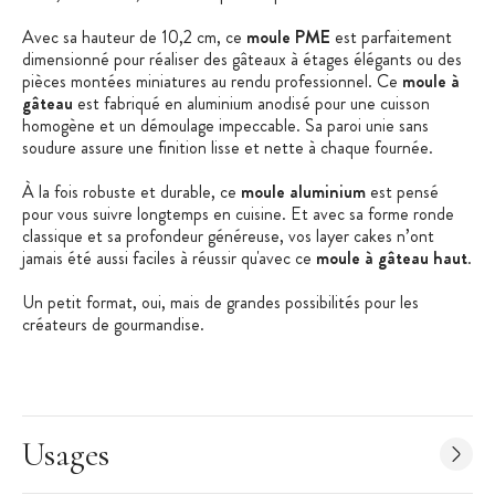
Avec sa hauteur de 10,2 cm, ce
moule PME
est parfaitement
dimensionné pour réaliser des gâteaux à étages élégants ou des
pièces montées miniatures au rendu professionnel. Ce
moule à
gâteau
est fabriqué en aluminium anodisé pour une cuisson
homogène et un démoulage impeccable. Sa paroi unie sans
soudure assure une finition lisse et nette à chaque fournée.
À la fois robuste et durable, ce
moule aluminium
est pensé
pour vous suivre longtemps en cuisine. Et avec sa forme ronde
classique et sa profondeur généreuse, vos layer cakes n’ont
jamais été aussi faciles à réussir qu'avec ce
moule à gâteau haut
.
Un petit format, oui, mais de grandes possibilités pour les
créateurs de gourmandise.
Les + produit :
Moule à gâteau haut
Idéal pour les layer cake
Usages
Moule à paroi unie sans soudure