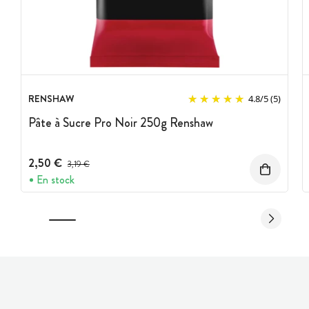
RENSHAW
4.8
/
5
(5)
Pâte à Sucre Pro Noir 250g Renshaw
2,50 €
Prix avant réduction :
3,19 €
En stock