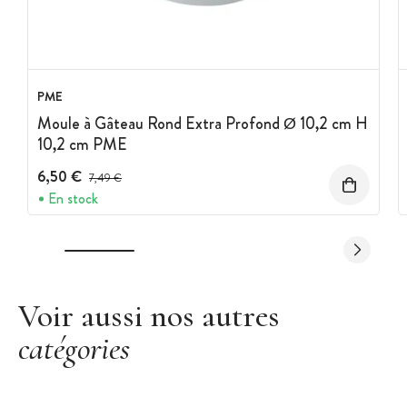
PME
Moule à Gâteau Rond Extra Profond Ø 10,2 cm H
10,2 cm PME
6,50 €
Prix avant réduction :
7,49 €
En stock
Voir aussi nos autres
catégories