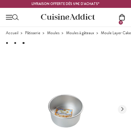
Contenu principal
LIVRAISON OFFERTE DÈS 59€ D'ACHATS*
0
Accueil
Pâtisserie
Moules
Moules à gâteaux
Moule Layer Cake