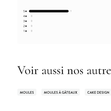
5★
1
4★
0
3★
0
2★
0
1★
0
Voir aussi nos autr
MOULES
MOULES À GÂTEAUX
CAKE DESIGN