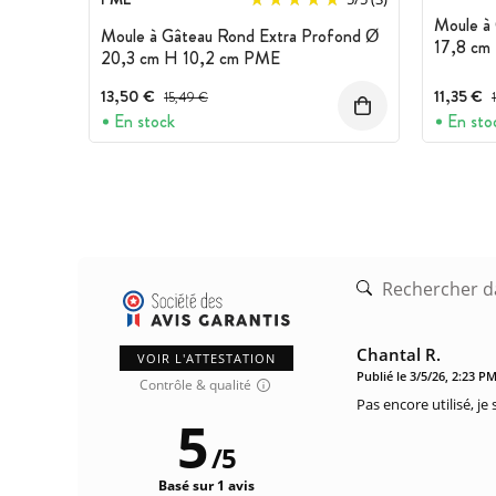
Moule à
Moule à Gâteau Rond Extra Profond Ø
17,8 cm
20,3 cm H 10,2 cm PME
13,50 €
Prix avant réduction :
11,35 €
P
15,49 €
En stock
En sto
Chantal R.
VOIR L'ATTESTATION
Publié le 3/5/26, 2:23 P
Contrôle & qualité
Pas encore utilisé, je
5
/
5
Basé sur 1 avis