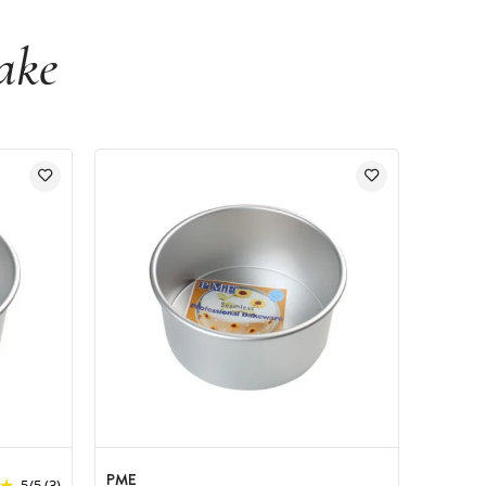
ake
PME
5
/
5
(3)