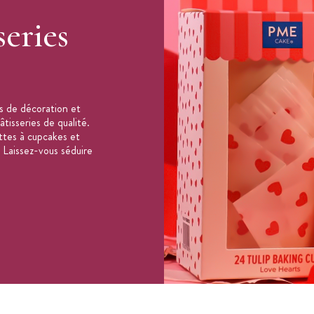
series
 pas laver au lave-vaisselle
s de décoration et
tisseries de qualité.
ttes à cupcakes et
 Laissez-vous séduire