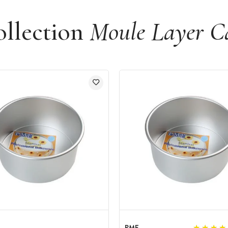
ollection
Moule Layer C
PME