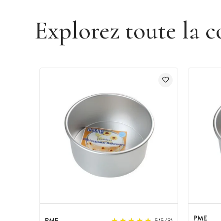
Explorez toute la c
PME
PME
5
/
5
(3)