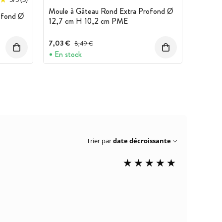
Moule à Gâteau Rond Extra Profond Ø
ofond Ø
12,7 cm H 10,2 cm PME
7,03 €
Prix avant réduction :
8,49 €
En stock
Trier par
date décroissante