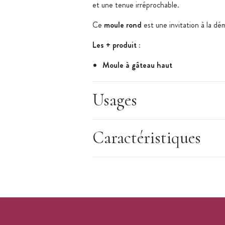
et une tenue irréprochable.
Ce
moule rond
est une invitation à la d
Les + produit :
Moule à gâteau haut
Idéal pour les layer cake
Moule à paroi unie sans soudure
Usages
Caractéristiques du moule
:
Moule à gâteau
Caractéristiques
Matière : aluminium anodisé
Forme : rond
Moule extra profond
Hauteur : 10,2 cm
Diamètre : 22,9 cm
Moule à paroi unie sans soudure
Solide et durable