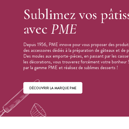
Cuisson uniforme garantie
Sublimez vos pâtis
Entretien : à l'eau tiède savonneuse, ne
Marque : PME
avec
PME
Depuis 1956, PME innove pour vous proposer des produit
des accessoires dédiés à la préparation de gâteaux et de pâ
Des moules aux emporte-pièces, en passant par les caisse
les décorations, vous trouverez forcément votre bonheur !
par la gamme PME et réalisez de sublimes desserts !
DÉCOUVRIR LA MARQUE PME
Découvrir la marque PME