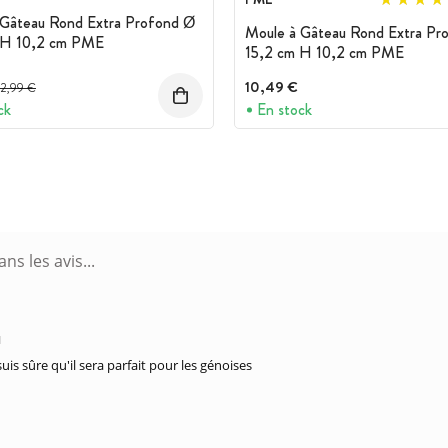
 Gâteau Rond Extra Profond Ø
Moule à Gâteau Rond Extra Pr
 H 10,2 cm PME
15,2 cm H 10,2 cm PME
rix avant réduction :
10,49 €
12,99 €
ck
En stock
M
 suis sûre qu'il sera parfait pour les génoises