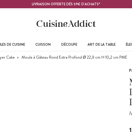
LIVRAISON OFFERTE DÈS 59€ D'ACHATS*
LES DE CUISINE
CUISSON
DÉCOUPE
ART DE LA TABLE
ÉL
yer Cake
Moule à Gâteau Rond Extra Profond Ø 22,9 cm H 10,2 cm PME
P
M