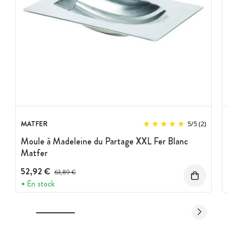
MATFER
5
/
5
(2)
Moule à Madeleine du Partage XXL Fer Blanc
Matfer
52,92 €
Prix avant réduction :
63,89 €
En stock