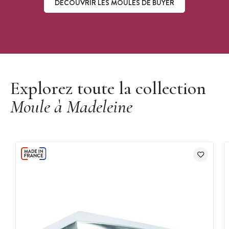
DÉCOUVRIR LES MOULES DE BUYER
Découvrir les moules de Buyer
Explorez toute la collection
Moule à Madeleine