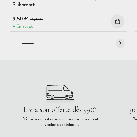
Silikomart
9,50 €
Prix avant réduction :
14,99 €
En stock
Livraison offerte dès 59€*
30
Découvrez toutes nos options de livraison et
Be
la rapidité d'expédition.