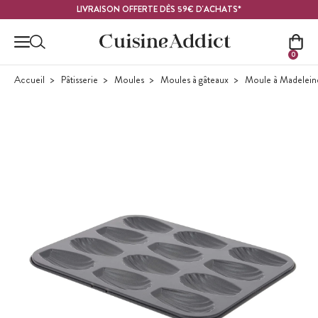
Contenu principal
LIVRAISON OFFERTE DÈS 59€ D'ACHATS*
0
Accueil
Pâtisserie
Moules
Moules à gâteaux
Moule à Madelein