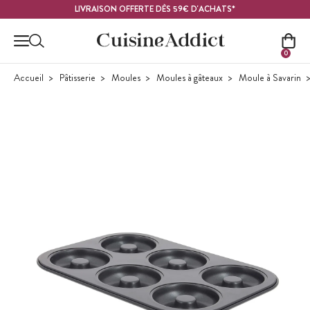
Contenu principal
LIVRAISON OFFERTE DÈS 59€ D'ACHATS*
0
Accueil
Pâtisserie
Moules
Moules à gâteaux
Moule à Savarin