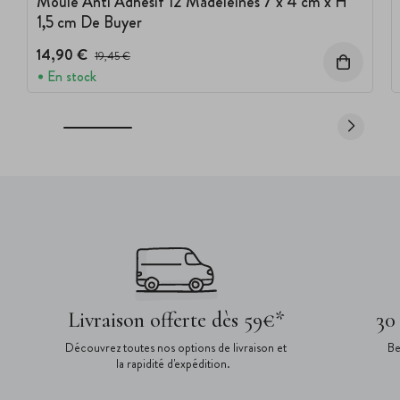
Moule Anti Adhésif 12 Madeleines 7 x 4 cm x H
1,5 cm De Buyer
14,90 €
Prix avant réduction :
19,45 €
En stock
Livraison offerte dès 59€*
30
Découvrez toutes nos options de livraison et
Be
la rapidité d'expédition.