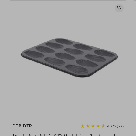
DE BUYER
4.7
/
5
(27)