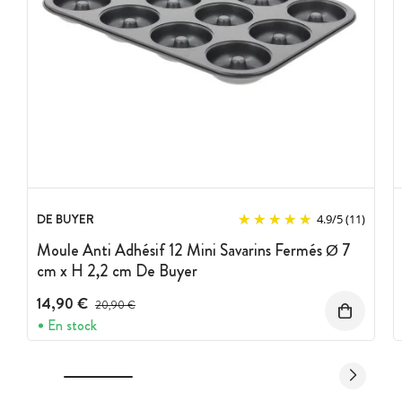
DE BUYER
4.9
/
5
(11)
Moule Anti Adhésif 12 Mini Savarins Fermés Ø 7
cm x H 2,2 cm De Buyer
14,90 €
Prix avant réduction :
20,90 €
En stock