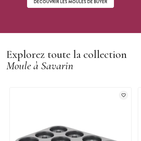
DÉCOUVRIR LES MOULES DE BUYER
Découvrir les moules de Buyer
Explorez toute la collection
Moule à Savarin