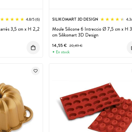
SILIKOMART 3D DESIGN
4.8
/
5
(6)
4.3
Carrés 3,5 cm x H 2,2
Moule Silicone 6 Intreccio Ø 7,5 cm x H 3
cm Silikomart 3D Design
14,55 €
Prix avant réduction :
20,49 €
En stock