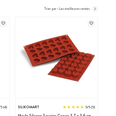
Trier par :
Les meilleures ventes
SILIKOMART
/
5
(4)
5
/
5
(5)
Moule Silicone Savarins Coeurs 3,7 x 3,6 cm