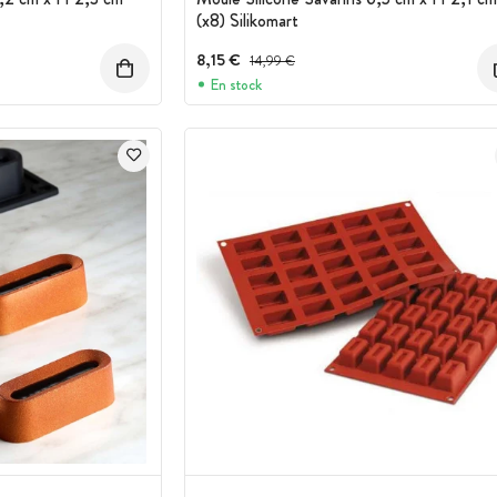
(x8) Silikomart
8,15 €
Prix avant réduction :
14,99 €
En stock