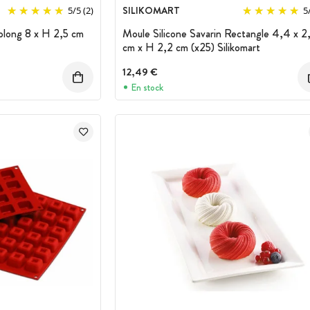
SILIKOMART
5
/
5
(2)
5
blong 8 x H 2,5 cm
Moule Silicone Savarin Rectangle 4,4 x 2
cm x H 2,2 cm (x25) Silikomart
12,49 €
En stock