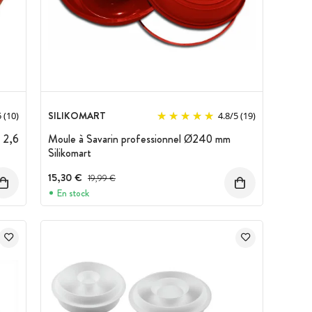
SILIKOMART
5
(10)
4.8
/
5
(19)
H 2,6
Moule à Savarin professionnel Ø240 mm
Silikomart
15,30 €
Prix avant réduction :
19,99 €
En stock