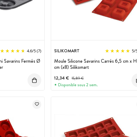
SILIKOMART
4.6
/
5
(7)
5
/
ni Savarins Fermés Ø
Moule Silicone Savarins Carrés 6,5 cm x 
er
cm (x8) Silikomart
12,34 €
Prix avant réduction :
15,89 €
Disponible sous 2 sem.