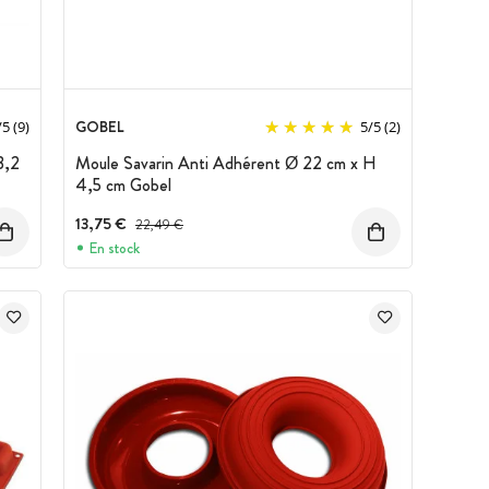
GOBEL
/
5
(9)
5
/
5
(2)
3,2
Moule Savarin Anti Adhérent Ø 22 cm x H
4,5 cm Gobel
13,75 €
Prix avant réduction :
22,49 €
En stock