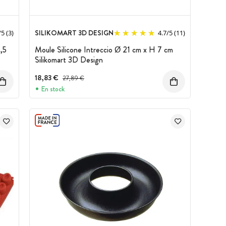
SILIKOMART 3D DESIGN
/
5
(3)
4.7
/
5
(11)
,5
Moule Silicone Intreccio Ø 21 cm x H 7 cm
Silikomart 3D Design
18,83 €
Prix avant réduction :
27,89 €
En stock