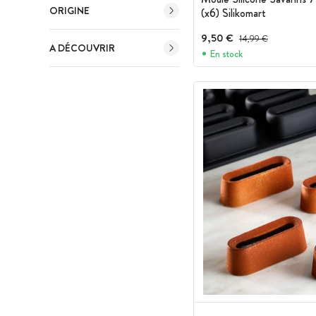
ORIGINE
(x6) Silikomart
9,50 €
Prix avant réduction :
14,99 €
A DÉCOUVRIR
En stock