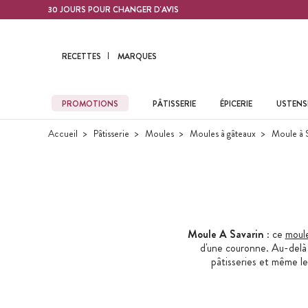
Contenu principal
30 JOURS POUR CHANGER D'AVIS
RECETTES
MARQUES
PROMOTIONS
PÂTISSERIE
ÉPICERIE
USTENSI
Accueil
Pâtisserie
Moules
Moules à gâteaux
Moule à S
Moule A Savarin
: ce
moul
d'une couronne. Au-delà d
pâtisseries et même le