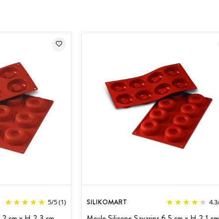
SILIKOMART
5
/
5
(1)
4.3
7,2 cm x H 2,3 cm
Moule Silicone Savarins 6,5 cm x H 2,1 cm