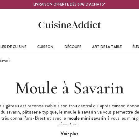
LIVRAISON OFFERTE DÈS 59€ D'ACHATS*
LES DE CUISINE
CUISSON
DÉCOUPE
ART DE LA TABLE
ÉL
avarin
Moule à Savarin
e à gâteau
est reconnaissable à son trou central qui après cuisson donne
u savarin, pâtisserie typique, le
moule à savarin
va vous permettre de 
 très connu Paris-Brest et avec le
moule mini savarin
à vous les mini 
réceptions.
Voir plus