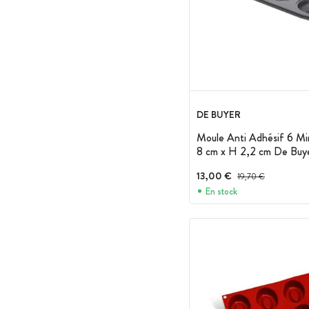
DE BUYER
Moule Anti Adhésif 6 Mi
8 cm x H 2,2 cm De Buy
13,00 €
Prix avant réduction :
19,70 €
En stock