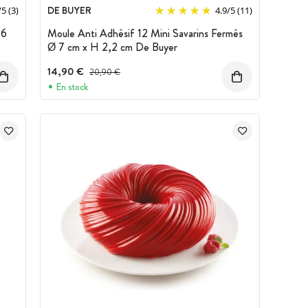
DE BUYER
/
5
(3)
4.9
/
5
(11)
,6
Moule Anti Adhésif 12 Mini Savarins Fermés
Ø 7 cm x H 2,2 cm De Buyer
14,90 €
Prix avant réduction :
20,90 €
En stock