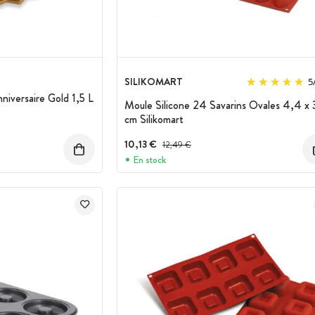
SILIKOMART
5
iversaire Gold 1,5 L
Moule Silicone 24 Savarins Ovales 4,4 x 
cm Silikomart
10,13 €
Prix avant réduction :
12,49 €
En stock