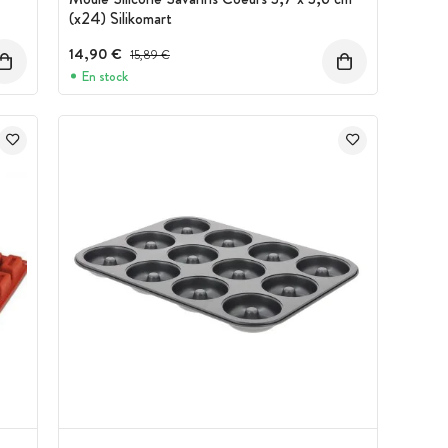
(x24) Silikomart
14,90 €
Prix avant réduction :
15,89 €
En stock