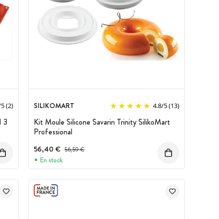
SILIKOMART
/
5
(2)
4.8
/
5
(13)
H 3
Kit Moule Silicone Savarin Trinity SilikoMart
Professional
56,40 €
Prix avant réduction :
56,59 €
En stock