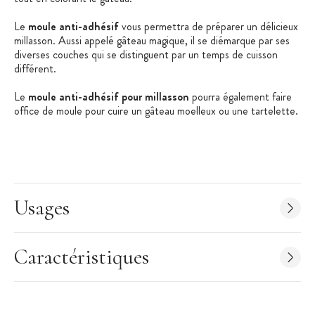
Le
moule anti-adhésif
vous permettra de préparer un délicieux
millasson. Aussi appelé gâteau magique, il se diémarque par ses
diverses couches qui se distinguent par un temps de cuisson
différent.
Le
moule anti-adhésif pour millasson
pourra également faire
office de moule pour cuire un gâteau moelleux ou une tartelette.
Les + produits :
Cuisson rapide
Coloration homogène
Usages
Démoulage facile
Caractéristiques du Moule
:
Caractéristiques
Moule rond uni à bord roulé
Diamètre : 8.5 cm
Hauteur : 1.8 cm