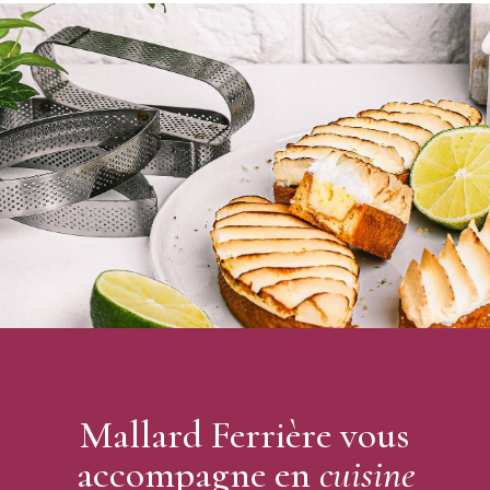
Nombre de moules par blister : 12
Moule anti-adhésif
Graisser lors des 2-3 premières utilisations
Conseils d'entretien : nettoyer par essuyage. Ne pas utiliser
d'éponge abrasive.
Ne pas soumettre à l'humidité (lave-vaisselle, évier,
réfrigérateur...)
Mallard Ferrière vous
accompagne en
cuisine