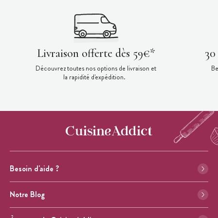
Livraison offerte dès 59€*
30
Découvrez toutes nos options de livraison et
Be
la rapidité d'expédition.
Besoin d'aide ?
Notre Blog