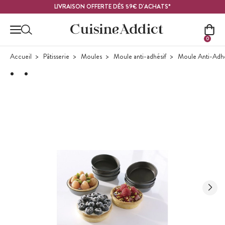
Contenu principal
LIVRAISON OFFERTE DÈS 59€ D'ACHATS*
0
Accueil
Pâtisserie
Moules
Moule anti-adhésif
Moule Anti-Adhés