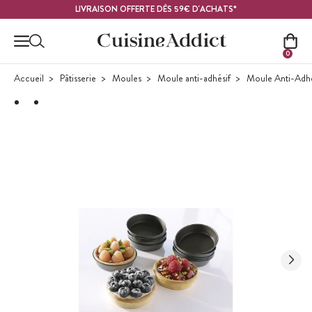
Contenu principal
LIVRAISON OFFERTE DÈS 59€ D'ACHATS*
0
Accueil
Pâtisserie
Moules
Moule anti-adhésif
Moule Anti-Adhés