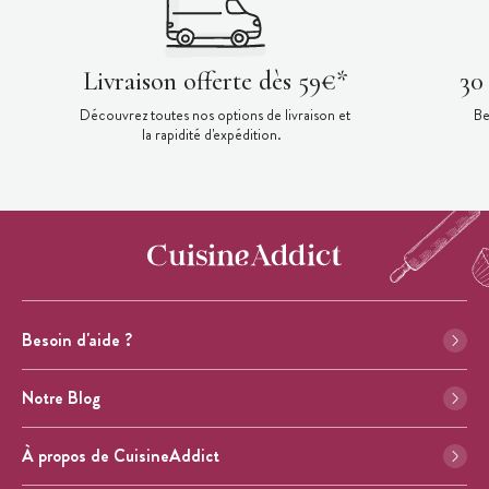
Livraison offerte dès 59€*
30
Découvrez toutes nos options de livraison et
Be
la rapidité d'expédition.
Besoin d'aide ?
Notre Blog
À propos de CuisineAddict