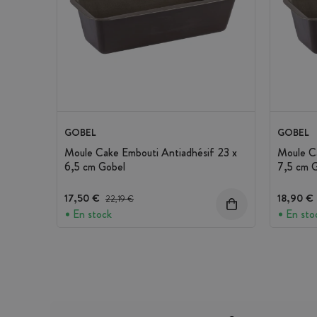
GOBEL
GOBEL
Moule Cake Embouti Antiadhésif 23 x
Moule Ca
6,5 cm Gobel
7,5 cm 
17,50 €
Prix avant réduction :
18,90 €
22,19 €
En stock
En sto