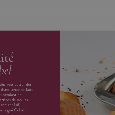
’à 250°C
use
ité
bel
plus vous passer des
d'une tenue parfaite
nt pendant de
atières de moules
anti adhésif,
est signé Gobel !