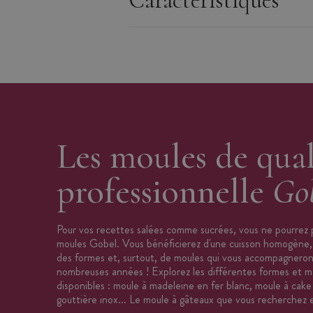
Caractéristiques
Dimensions : 28,5 x 9 cm
Forme : rectangulaire, ouvrant
Cuisson uniforme
Résiste aux températures allant jusqu
Robuste
Entretien : à la main, à l’eau savonne
Origine : France
Marque : Gobel
Les moules de qual
professionnelle
Go
Pour vos recettes salées comme sucrées, vous ne pourrez 
moules Gobel. Vous bénéficierez d'une cuisson homogène, 
des formes et, surtout, de moules qui vous accompagnero
nombreuses années ! Explorez les différentes formes et m
disponibles : moule à madeleine en fer blanc, moule à cake 
gouttière inox... Le moule à gâteaux que vous recherchez 