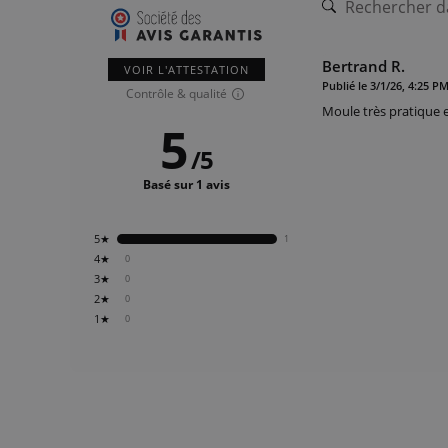
Bertrand R.
VOIR L'ATTESTATION
Publié le 3/1/26, 4:25 P
Contrôle & qualité
Moule très pratique e
5
/
5
Basé sur 1 avis
5★
1
4★
0
3★
0
2★
0
1★
0