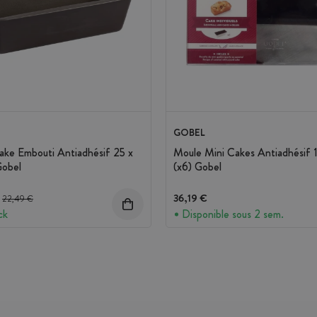
GOBEL
ke Embouti Antiadhésif 25 x
Moule Mini Cakes Antiadhésif 
Gobel
(x6) Gobel
Prix avant réduction :
36,19 €
22,49 €
ck
Disponible sous 2 sem.