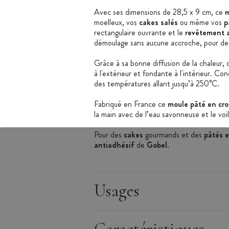
Avec ses dimensions de 28,5 x 9 cm, ce
m
moelleux, vos
cakes salés
ou même vos
p
rectangulaire ouvrante et le
revêtement 
démoulage sans aucune accroche, pour des 
Grâce à sa bonne diffusion de la chaleur,
à l'extérieur et fondante à l'intérieur. Co
des températures allant jusqu’à 250°C.
Fabriqué en France ce
moule pâté en cro
la main avec de l’eau savonneuse et le vo
Pour des
cakes
gourmands et des
pâtés 
antiadhésif
de
Gobel
.
Caractéristiques du moule :
Moule à cake
Usages
Matière : Acier
Revêtement antiadhérent bicouche
Sans PFOA