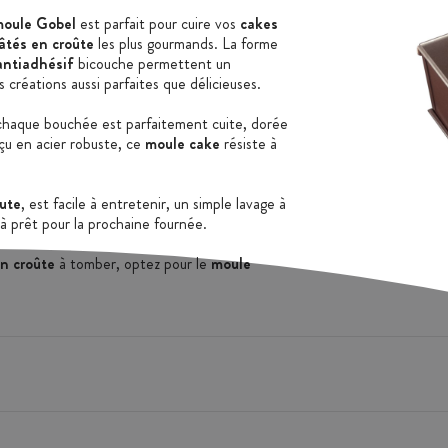
oule Gobel
est parfait pour cuire vos
cakes
âtés en croûte
les plus gourmands. La forme
antiadhésif
bicouche permettent un
créations aussi parfaites que délicieuses.
 chaque bouchée est parfaitement cuite, dorée
nçu en acier robuste, ce
moule cake
résiste à
ute
, est facile à entretenir, un simple lavage à
ilà prêt pour la prochaine fournée.
en croûte
à tomber, optez pour le
moule