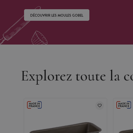
DÉCOUVRIR LES MOULES GOBEL
Découvrir les moules Gobel
Explorez toute la c