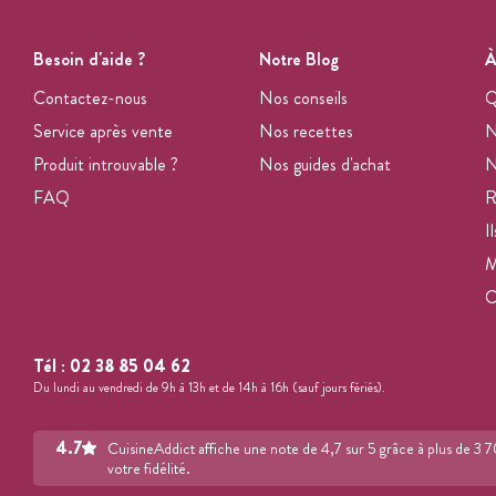
Besoin d'aide ?
Notre Blog
À
Contactez-nous
Nos conseils
Q
Service après vente
Nos recettes
N
Produit introuvable ?
Nos guides d'achat
N
FAQ
R
I
M
Tél :
02 38 85 04 62
Du lundi au vendredi de 9h à 13h et de 14h à 16h (sauf jours fériés).
4.7
CuisineAddict affiche une note de 4,7 sur 5 grâce à plus de 3 
votre fidélité.