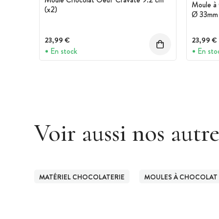
Enfin refermez (si vous le souhaitez) 
Moule à 
(x2)
chocolat bien étalée avec la spatule, et
Ø 33mm 
Ustensiles nécessaires :
Thermomètre de cuisine digital
23,99 €
23,99 €
En stock
En sto
Poche à douille et douille de remplissa
Spatule coudée (ou triangulaire)
Trempeuse à chocolat
Louche
Voir aussi nos autr
MATÉRIEL CHOCOLATERIE
MOULES À CHOCOLAT