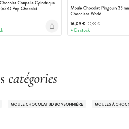
vos coupelles avec une nouvelle couche de
Chocolat Coupelle Cylindrique
 laissez au réfrigérateur.
Moule Chocolat Pingouin 33 mm
(x24) Pop Chocolat
Chocolate World
16,09 €
Prix avant réduction :
22,99 €
ck
En stock
ge
es
catégories
MOULE CHOCOLAT 3D BONBONNIÈRE
MOULES À CHOC