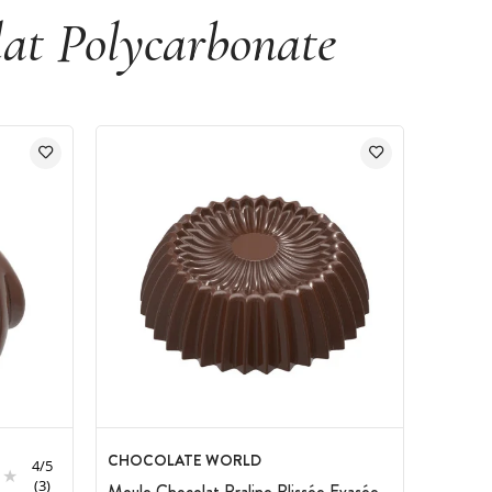
at Polycarbonate
CHOCOLATE WORLD
4
/
5
(3)
Moule Chocolat Praline Plissée Evasée