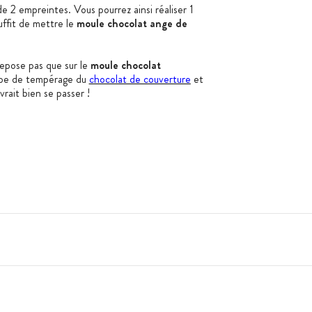
 2 empreintes. Vous pourrez ainsi réaliser 1
uffit de mettre le
moule chocolat ange de
repose pas que sur le
moule chocolat
urbe de tempérage du
chocolat de couverture
et
rait bien se passer !
os du personnage)
m