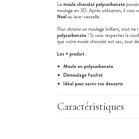
Le
moule chocolat polycarbonate
possède
moulage en 3D. Après utilisation, il vous s
Noël
au lave-vaisselle.
Pour obtenir un moulage brillant, tout ne 
polycarbonate
! Si vous respectez la co
que votre moule chocolat est sec, tout dev
Les + produit :
Moule en polycarbonate
Démoulage facilité
Idéal pour servir vos desserts
Caractéristiques du Moule à Chocolat
:
Caractéristiques
Moule à Chocolat Ange de Noël
Plaque en polycarbonate
Nombre d'empreintes : 2 (devant et d
Dimension du moulage : Ø110 x 132 m