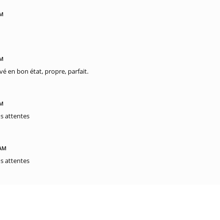
PM
PM
vé en bon état, propre, parfait.
PM
s attentes
 AM
s attentes