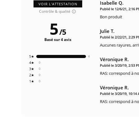
Isabelle Q.
VOIR L'ATTESTATION
Publié le 12/6/21, 2:16 
Contrôle & qualité
Bon produit
5
/
5
Julie T.
Publié le 2/22/21, 2:29 
Basé sur 4 avis
Aucunes rayures, arri
5★
4
Véronique R.
4★
0
Publié le 3/20/19, 2:53 
3★
0
RAS: correspond à no
2★
0
1★
0
Véronique R.
Publié le 3/20/19, 10:14
RAS: correspond à no