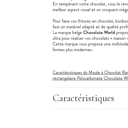
En tempérant votre chocolat, vous le rendrez
meilleur aspect visuel et un croquant inéga
Pour faire vos fritures en chocolat, bonbo
faut un matériel adapté et de qualité prof
La marque belge
Chocolate World
propos
ultra pour réaliser vos chocolats « maison 
Cette marque vous propose une multitude d
formes plus modernes.
Caractéristiques du Moule à Chocolat Ba
rectangulaire Polycarbonate Chocolate W
Matière : Polycarbonate
1 plaque en polycarbonate
Caractéristiques
Couleur : transparent
Forme : Rectangulaire
Nombre d'empreintes : 10 (5x2)
Dimensions du moulage : 102 x 23 x 1