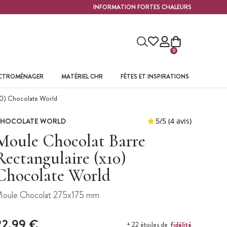
INFORMATION FORTES CHALEURS
0
ECTROMÉNAGER
MATÉRIEL CHR
FÊTES ET INSPIRATIONS
10) Chocolate World
HOCOLATE WORLD
Moule Chocolat Barre
Rectangulaire (x10)
Chocolate World
oule Chocolat 275x175 mm
22,99 €
fidélité
+ 22 étoiles de