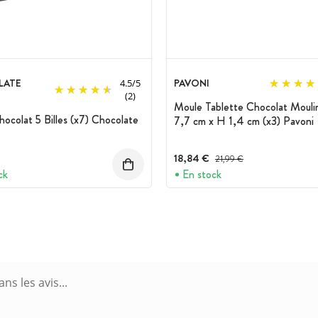
LATE
PAVONI
4.5
/
5
(2)
Moule Tablette Chocolat Mouli
ocolat 5 Billes (x7) Chocolate
7,7 cm x H 1,4 cm (x3) Pavoni
18,84 €
Prix avant réduction :
21,99 €
ck
En stock