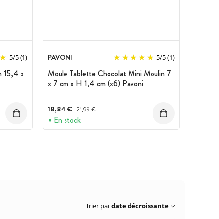
PAVONI
5
/
5
(1)
5
/
5
(1)
n 15,4 x
Moule Tablette Chocolat Mini Moulin 7
x 7 cm x H 1,4 cm (x6) Pavoni
18,84 €
Prix avant réduction :
21,99 €
En stock
Trier par
date décroissante