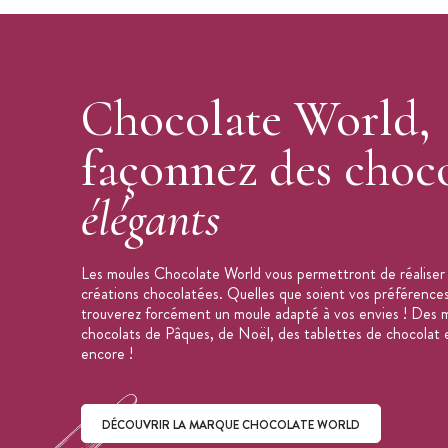
Poids du moulage final (à l'unité) : 26 g
Dimensions de la plaque : 275 x 175 
Marque : Chocolate World
Fabrication : Belgique
Chocolate World,
Moule Chocolat 275x175 mm
façonnez des choco
élégants
Les moules Chocolate World vous permettront de réaliser 
créations chocolatées. Quelles que soient vos préférences
trouverez forcément un moule adapté à vos envies ! Des m
chocolats de Pâques, de Noël, des tablettes de chocolat e
encore !
DÉCOUVRIR LA MARQUE CHOCOLATE WORLD