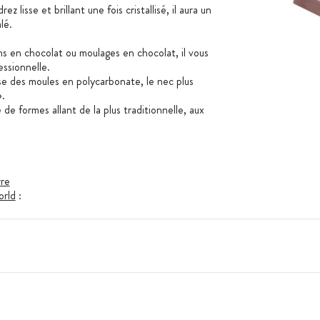
 lisse et brillant une fois cristallisé, il aura un
lé.
ns en chocolat ou moulages en chocolat, il vous
essionnelle.
e des moules en polycarbonate, le nec plus
».
e formes allant de la plus traditionnelle, aux
rre
orld
:
0 mm