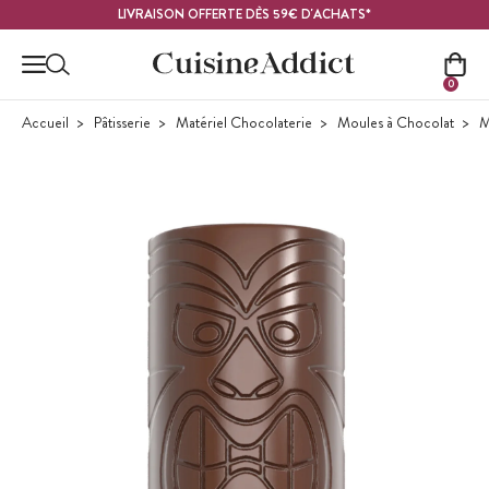
Contenu principal
LIVRAISON OFFERTE DÈS 59€ D'ACHATS*
0
Accueil
Pâtisserie
Matériel Chocolaterie
Moules à Chocolat
M