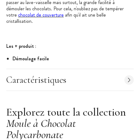
passer au lave-vaisselle mais surtout, la grande facilité à
démouler les chocolats. Pour cela, n'oubliez pas de tempérer
votre
chocolat de couverture
afin qu'il ait une belle
cristallisation.
Les + produit :
Démoulage facile
Entretien simple
Design
Caractéristiques
Caractéristiques du Moule à Chocolat
:
Marque : Chocolat Form
Nombre d'empreintes : 21
Explorez toute la collection
Dimensions du moule : 135 x 275 x 24 mm
Dimension de chaque moulage : 36 x 19 x 17 mm
Moule à Chocolat
Poids de chaque moulage : environ 11,50 g
Polycarbonate
Matériau : 100% polycarbonate