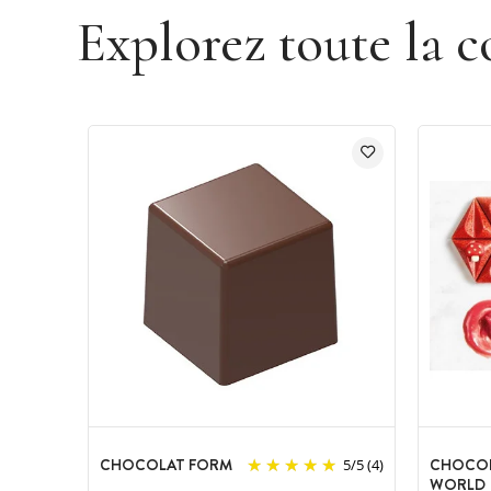
Explorez toute la c
Dimension de chaque moulage : 34 x 
Poids de chaque moulage : environ 8.
Matériau : 100% polycarbonate
Forme : Bonbon
Moule vendu à l'unité
CHOCOLAT FORM
CHOCO
5
/
5
(4)
WORLD