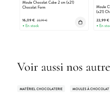
Moule Chocolat Cube 2 cm (x21)
Moule C
Chocolat Form
(x21) Ch
16,09 €
Prix avant réduction :
22,99 €
22,99 €
En stock
En sto
Voir aussi nos autr
MATÉRIEL CHOCOLATERIE
MOULES À CHOCOLAT