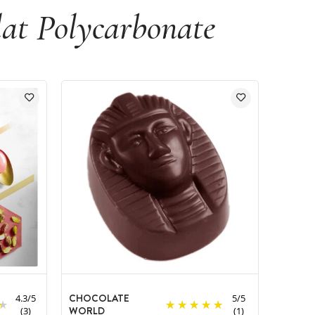
at Polycarbonate
CHOCOLATE
4.3
/
5
5
/
5
WORLD
(3)
(1)