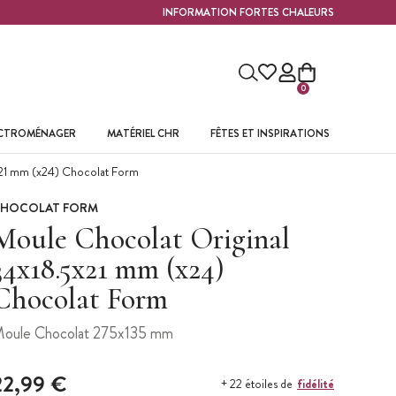
INFORMATION FORTES CHALEURS
0
ECTROMÉNAGER
MATÉRIEL CHR
FÊTES ET INSPIRATIONS
21 mm (x24) Chocolat Form
HOCOLAT FORM
Moule Chocolat Original
34x18.5x21 mm (x24)
Chocolat Form
oule Chocolat 275x135 mm
22,99 €
fidélité
+ 22 étoiles de