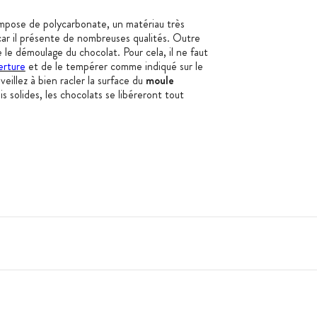
pose de polycarbonate, un matériau très
 car il présente de nombreuses qualités. Outre
ite le démoulage du chocolat. Pour cela, il ne faut
erture
et de le tempérer comme indiqué sur le
 veillez à bien racler la surface du
moule
is solides, les chocolats se libéreront tout
6 mm