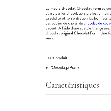
Le
moule chocolat Chocolat Form
se com
utilisé par les chocolatiers professionnels
sa solidité et son entretien facile, il facil
pas oublier de choisir du
chocolat de couv
paquet. A l'aide d'une spatule triangulaire,
chocolat original Chocolat Form
. Une fo
seuls.
Les + produit :
Démoulage facile
Entretien simple
Design
Caractéristiques
Caractéristiques du Moule à Chocolat
:
Marque : Chocolat Form
Nombre d'empreintes : 24
Dimensions du moule : 135 x 275 x 2