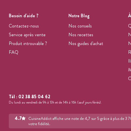
Besoin d'aide ?
Notre Blog
À
Contactez-nous
Nos conseils
Q
Service après vente
Nos recettes
N
Produit introuvable ?
Nos guides d'achat
N
FAQ
R
I
M
Tél :
02 38 85 04 62
Du lundi au vendredi de 9h à 13h et de 14h à 16h (sauf jours fériés).
4.7
CuisineAddict affiche une note de 4,7 sur 5 grâce à plus de 3 
votre fidélité.