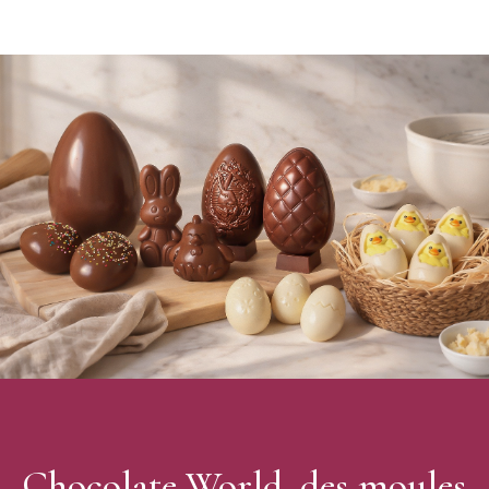
en polycarbonate, parfaits pour réaliser des chocolats maison.
Cette marque vous propose une multitude de formes allant de la
plus traditionnelle, aux formes plus modernes.
Caractéristiques du Moule à chocolat Couronne de
Noël Polycarbonate Chocolate World
:
Matière : Polycarbonate
Couleur : Transparent
Forme : Oeuf
Nombre d'empreintes : 4 (2x2)
Poids du moulage : 135 g
Dimensions du moulage : 100 x 65 x 35 mm
Dimensions de la plaque : 275 x 135 x 35 mm
Marque : Chocolate World
Fabrication : Belgique
Moule vendu à l'unité
Chocolate World, des moules