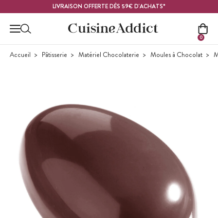
Contenu principal
LIVRAISON OFFERTE DÈS 59€ D'ACHATS*
0
Accueil
Pâtisserie
Matériel Chocolaterie
Moules à Chocolat
M