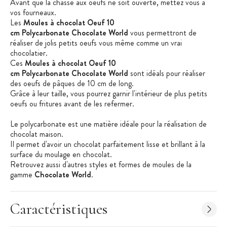
Avant que la chasse aux oeufs ne soit ouverte, mettez vous a
vos fourneaux.
Les
Moules à chocolat Oeuf 10
cm Polycarbonate Chocolate World
vous permettront de
réaliser de jolis petits oeufs vous même comme un vrai
chocolatier.
Ces
Moules à chocolat Oeuf 10
cm Polycarbonate Chocolate World
sont idéals pour réaliser
des oeufs de pâques de 10 cm de long.
Grâce à leur taille, vous pourrez garnir l'intérieur de plus petits
oeufs ou fritures avant de les refermer.
Le polycarbonate est une matière idéale pour la réalisation de
chocolat maison.
Il permet d'avoir un chocolat parfaitement lisse et brillant à la
surface du moulage en chocolat.
Retrouvez aussi d'autres styles et formes de moules de la
gamme
Chocolate World
.
Pour faire vos fritures en chocolat, bonbons en chocolat ou
moulages en chocolat, il vous faut un matériel adapté et de
Caractéristiques
qualité professionnelle.
La marque belge
Chocolate World
propose des moules