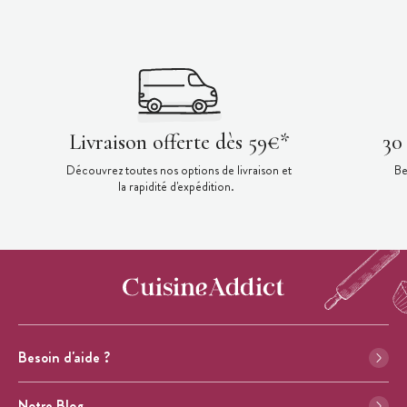
Livraison offerte dès 59€*
30
Découvrez toutes nos options de livraison et
Be
la rapidité d'expédition.
Besoin d'aide ?
Notre Blog